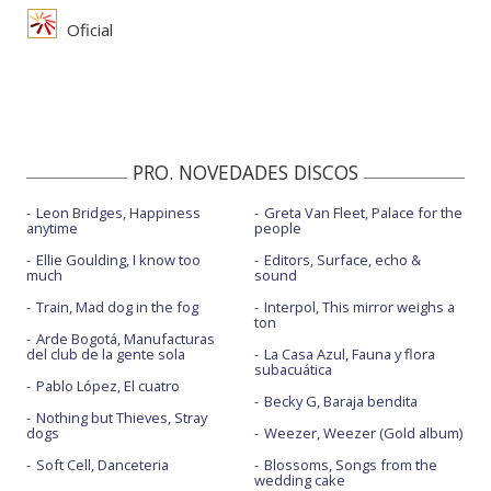
Oficial
PRO. NOVEDADES DISCOS
Leon Bridges, Happiness
Greta Van Fleet, Palace for the
anytime
people
Ellie Goulding, I know too
Editors, Surface, echo &
much
sound
Train, Mad dog in the fog
Interpol, This mirror weighs a
ton
Arde Bogotá, Manufacturas
del club de la gente sola
La Casa Azul, Fauna y flora
subacuática
Pablo López, El cuatro
Becky G, Baraja bendita
Nothing but Thieves, Stray
dogs
Weezer, Weezer (Gold album)
Soft Cell, Danceteria
Blossoms, Songs from the
wedding cake