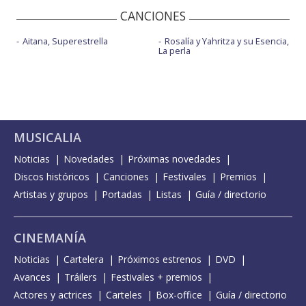
CANCIONES
Aitana, Superestrella
Rosalía y Yahritza y su Esencia,
La perla
MUSICALIA
Noticias
Novedades
Próximas novedades
Discos históricos
Canciones
Festivales
Premios
Artistas y grupos
Portadas
Listas
Guía / directorio
CINEMANÍA
Noticias
Cartelera
Próximos estrenos
DVD
Avances
Tráilers
Festivales + premios
Actores y actrices
Carteles
Box-office
Guía / directorio