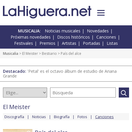
MUSICALIA:
Noticias musicales
Novedades
Próximas novedades
Discos históricos
Canciones
Festivales
Premios
Artistas
Portadas
Listas
Musicalia
>
El Meister
>
Bestiario
> País del alce
Destacado:
'Petal' es el octavo álbum de estudio de Ariana
Grande
El Meister
Discografía
Noticias
Biografía
Fotos
Canciones