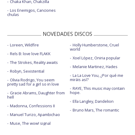
Chaka Khan, Chakzilla
Los Enemigos, Canciones
chulas
NOVEDADES DISCOS
Loreen, Wildfire
Holly Humberstone, Cruel
world
Rels B: love love FLAKK
Xoel López, Oniria popular
The Strokes, Reality awaits
Melanie Martinez, Hades
Robyn, Sexistential
La La Love You, ¿Por qué me
miráis así?
Olivia Rodrigo, You seem
pretty sad for a girl so in love
RAYE, This music may contain
hope.
Gracie Abrams, Daughter from
hell
Ella Langley, Dandelion
Madonna, Confessions II
Bruno Mars, The romantic
Manuel Turizo, Apambichao
Muse, The wow! signal