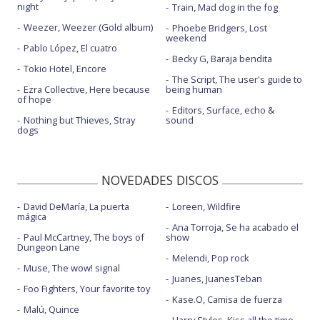
night
Train, Mad dog in the fog
Weezer, Weezer (Gold album)
Phoebe Bridgers, Lost
weekend
Pablo López, El cuatro
Becky G, Baraja bendita
Tokio Hotel, Encore
The Script, The user's guide to
Ezra Collective, Here because
being human
of hope
Editors, Surface, echo &
Nothing but Thieves, Stray
sound
dogs
NOVEDADES DISCOS
David DeMaría, La puerta
Loreen, Wildfire
mágica
Ana Torroja, Se ha acabado el
Paul McCartney, The boys of
show
Dungeon Lane
Melendi, Pop rock
Muse, The wow! signal
Juanes, JuanesTeban
Foo Fighters, Your favorite toy
Kase.O, Camisa de fuerza
Malú, Quince