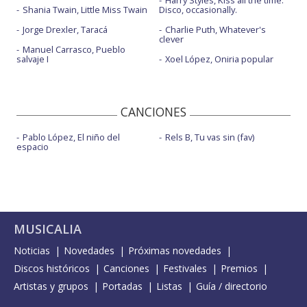
Harry Styles, Kiss all the time.
Shania Twain, Little Miss Twain
Disco, occasionally.
Jorge Drexler, Taracá
Charlie Puth, Whatever's
clever
Manuel Carrasco, Pueblo
salvaje I
Xoel López, Oniria popular
CANCIONES
Pablo López, El niño del
Rels B, Tu vas sin (fav)
espacio
MUSICALIA
Noticias
Novedades
Próximas novedades
Discos históricos
Canciones
Festivales
Premios
Artistas y grupos
Portadas
Listas
Guía / directorio