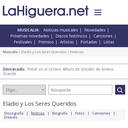
MUSICALIA:
Noticias musicales
Novedades
Próximas novedades
Discos históricos
Canciones
Festivales
Premios
Artistas
Portadas
Listas
Musicalia
>
Eladio y Los Seres Queridos
> Noticias
Destacado:
'Petal' es el octavo álbum de estudio de Ariana
Grande
Eladio y Los Seres Queridos
Discografía
Noticias
Biografía
Fotos
Canciones
Enlaces