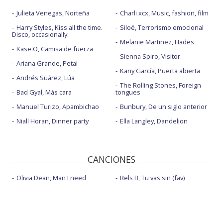
Julieta Venegas, Norteña
Charli xcx, Music, fashion, film
Harry Styles, Kiss all the time.
Siloé, Terrorismo emocional
Disco, occasionally.
Melanie Martinez, Hades
Kase.O, Camisa de fuerza
Sienna Spiro, Visitor
Ariana Grande, Petal
Kany García, Puerta abierta
Andrés Suárez, Lúa
The Rolling Stones, Foreign
Bad Gyal, Más cara
tongues
Manuel Turizo, Apambichao
Bunbury, De un siglo anterior
Niall Horan, Dinner party
Ella Langley, Dandelion
CANCIONES
Olivia Dean, Man I need
Rels B, Tu vas sin (fav)