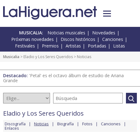
MUSICALIA:
Noticias musicales
Novedades
Próximas novedades
Discos históricos
Canciones
Festivales
Premios
Artistas
Portadas
Listas
Musicalia
>
Eladio y Los Seres Queridos
> Noticias
Destacado:
'Petal' es el octavo álbum de estudio de Ariana
Grande
Eladio y Los Seres Queridos
Discografía
Noticias
Biografía
Fotos
Canciones
Enlaces