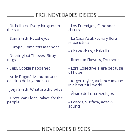
PRO. NOVEDADES DISCOS
Nickelback, Everything under
Los Enemigos, Canciones
the sun
chulas
Sam Smith, Hazel eyes
La Casa Azul, Fauna y flora
subacuática
Europe, Come this madness
Chaka Khan, Chakzilla
Nothing but Thieves, Stray
dogs
Brandon Flowers, Thrasher
Eels, Cookie happened
Ezra Collective, Here because
of hope
Arde Bogotá, Manufacturas
del club de la gente sola
Roger Taylor, Violence insane
in a beautiful world
Jorja Smith, What are the odds
Álvaro de Luna, Azulejos
Greta Van Fleet, Palace for the
people
Editors, Surface, echo &
sound
NOVEDADES DISCOS