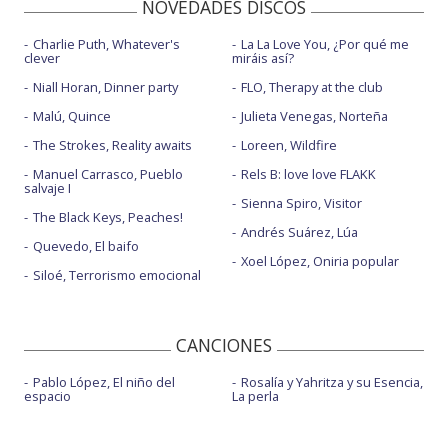
NOVEDADES DISCOS
Charlie Puth, Whatever's
La La Love You, ¿Por qué me
clever
miráis así?
Niall Horan, Dinner party
FLO, Therapy at the club
Malú, Quince
Julieta Venegas, Norteña
The Strokes, Reality awaits
Loreen, Wildfire
Manuel Carrasco, Pueblo
Rels B: love love FLAKK
salvaje I
Sienna Spiro, Visitor
The Black Keys, Peaches!
Andrés Suárez, Lúa
Quevedo, El baifo
Xoel López, Oniria popular
Siloé, Terrorismo emocional
CANCIONES
Pablo López, El niño del
Rosalía y Yahritza y su Esencia,
espacio
La perla