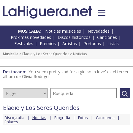
MUSICALIA:
Noticias musicales
Novedades
Próximas novedades
Discos históricos
Canciones
Festivales
Premios
Artistas
Portadas
Listas
Musicalia
>
Eladio y Los Seres Queridos
> Noticias
Destacado:
'You seem pretty sad for a girl so in love' es el tercer
álbum de Olivia Rodrigo
Eladio y Los Seres Queridos
Discografía
Noticias
Biografía
Fotos
Canciones
Enlaces