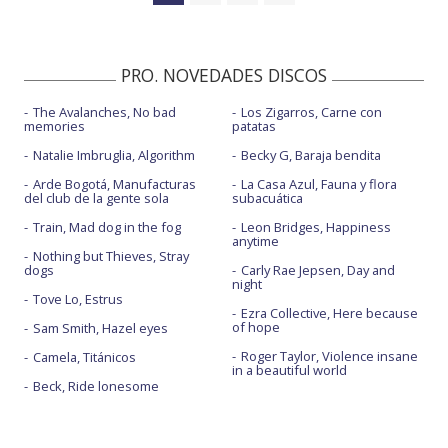
PRO. NOVEDADES DISCOS
The Avalanches, No bad
Los Zigarros, Carne con
memories
patatas
Natalie Imbruglia, Algorithm
Becky G, Baraja bendita
Arde Bogotá, Manufacturas
La Casa Azul, Fauna y flora
del club de la gente sola
subacuática
Train, Mad dog in the fog
Leon Bridges, Happiness
anytime
Nothing but Thieves, Stray
dogs
Carly Rae Jepsen, Day and
night
Tove Lo, Estrus
Ezra Collective, Here because
of hope
Sam Smith, Hazel eyes
Roger Taylor, Violence insane
Camela, Titánicos
in a beautiful world
Beck, Ride lonesome