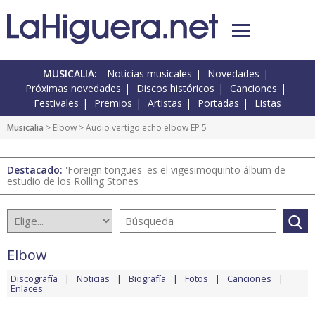
MUSICALIA:
Noticias musicales
Novedades
Próximas novedades
Discos históricos
Canciones
Festivales
Premios
Artistas
Portadas
Listas
Musicalia
>
Elbow
> Audio vertigo echo elbow EP 5
Destacado:
'Foreign tongues' es el vigesimoquinto álbum de
estudio de los Rolling Stones
Elbow
Discografía
Noticias
Biografía
Fotos
Canciones
Enlaces