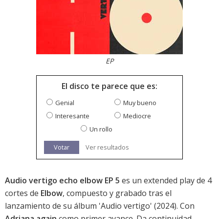
EP
El disco te parece que es:
Genial
Muy bueno
Interesante
Mediocre
Un rollo
Votar
Ver resultados
Audio vertigo echo elbow EP 5
es un extended play de 4
cortes de
Elbow
, compuesto y grabado tras el
lanzamiento de su álbum '
Audio vertigo
' (2024). Con
Adriana again
como primer avance. Da continuidad