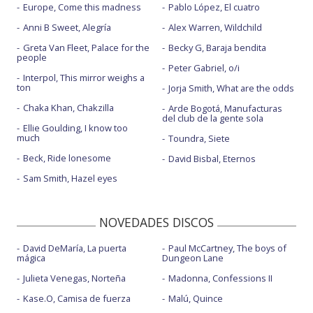
Europe, Come this madness
Pablo López, El cuatro
Anni B Sweet, Alegría
Alex Warren, Wildchild
Greta Van Fleet, Palace for the
Becky G, Baraja bendita
people
Peter Gabriel, o/i
Interpol, This mirror weighs a
ton
Jorja Smith, What are the odds
Chaka Khan, Chakzilla
Arde Bogotá, Manufacturas
del club de la gente sola
Ellie Goulding, I know too
much
Toundra, Siete
Beck, Ride lonesome
David Bisbal, Eternos
Sam Smith, Hazel eyes
NOVEDADES DISCOS
David DeMaría, La puerta
Paul McCartney, The boys of
mágica
Dungeon Lane
Julieta Venegas, Norteña
Madonna, Confessions II
Kase.O, Camisa de fuerza
Malú, Quince