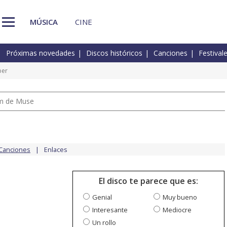
MÚSICA
CINE
Próximas novedades
Discos históricos
Canciones
Festival
ber
um de Muse
Canciones
Enlaces
El disco te parece que es:
Genial
Muy bueno
Interesante
Mediocre
Un rollo