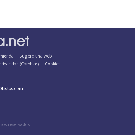
mienda
Sugiere una web
 privacidad
(
Cambiar
)
Cookies
S
0Listas.com
chos reservados