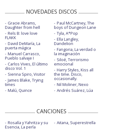
NOVEDADES DISCOS
Gracie Abrams,
Paul McCartney, The
Daughter from hell
boys of Dungeon Lane
Rels B: love love
Tyla, A*Pop
FLAKK
Ella Langley,
David DeMaría, La
Dandelion
puerta mágica
Fangoria, La verdad o
Manuel Carrasco,
la imaginación
Pueblo salvaje I
Siloé, Terrorismo
Carlos Vives, El último
emocional
disco Vol. 1
Harry Styles, Kiss all
Sienna Spiro, Visitor
the time. Disco,
occasionally.
James Blake, Trying
times
Nil Moliner, Nexo
Malú, Quince
Andrés Suárez, Lúa
CANCIONES
Rosalía y Yahritza y su
Aitana, Superestrella
Esencia, La perla