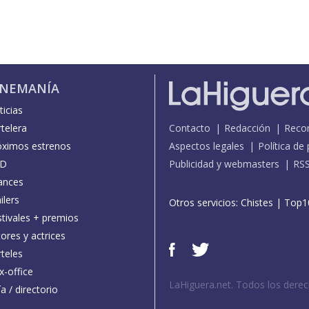
INEMANÍA
icias
telera
Contacto
Redacción
Reco
óximos estrenos
Aspectos legales
Política de
D
Publicidad y webmasters
RS
ances
ilers
Otros servicios:
Chistes
|
Top1
stivales + premios
ores y actrices
teles
x-office
LaHiguera.net. Todos los dere
a / directorio