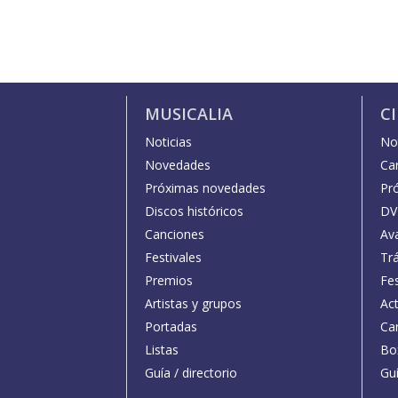
MUSICALIA
C
Noticias
Not
Novedades
Car
Próximas novedades
Pr
Discos históricos
DV
Canciones
Av
Festivales
Trá
Premios
Fe
Artistas y grupos
Act
Portadas
Car
Listas
Bo
Guía / directorio
Guí