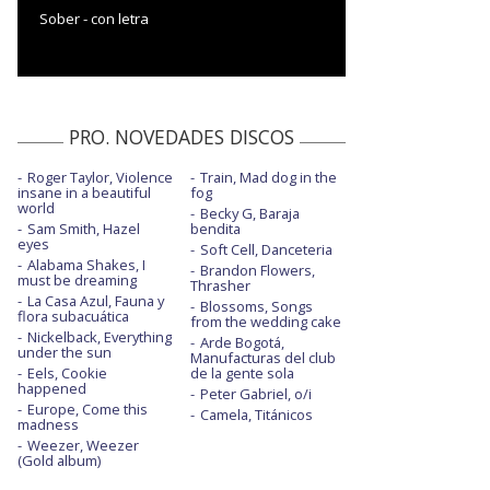
Sober - con letra
PRO. NOVEDADES DISCOS
Roger Taylor, Violence
Train, Mad dog in the
insane in a beautiful
fog
world
Becky G, Baraja
Sam Smith, Hazel
bendita
eyes
Soft Cell, Danceteria
Alabama Shakes, I
Brandon Flowers,
must be dreaming
Thrasher
La Casa Azul, Fauna y
Blossoms, Songs
flora subacuática
from the wedding cake
Nickelback, Everything
Arde Bogotá,
under the sun
Manufacturas del club
Eels, Cookie
de la gente sola
happened
Peter Gabriel, o/i
Europe, Come this
Camela, Titánicos
madness
Weezer, Weezer
(Gold album)