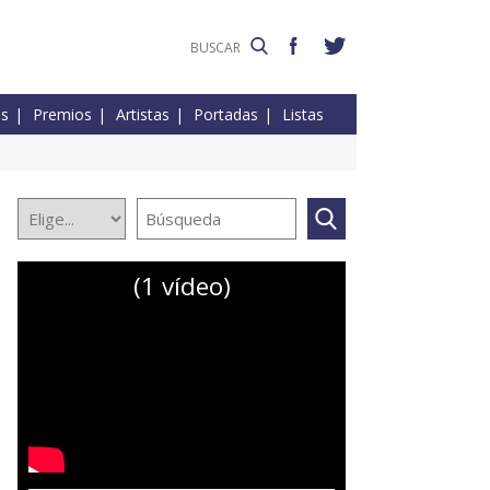
es
Premios
Artistas
Portadas
Listas
(1 vídeo)