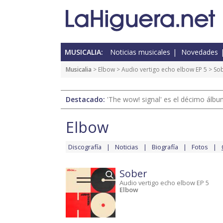
MUSICALIA:
Noticias musicales
Novedades
Musicalia
>
Elbow
>
Audio vertigo echo elbow EP 5
> So
Destacado:
'The wow! signal' es el décimo álb
Elbow
Discografía
Noticias
Biografía
Fotos
Sober
Audio vertigo echo elbow EP 5
Elbow