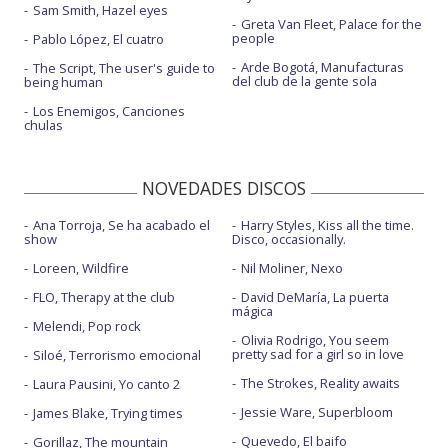
Sam Smith, Hazel eyes
Greta Van Fleet, Palace for the
people
Pablo López, El cuatro
Arde Bogotá, Manufacturas
The Script, The user's guide to
del club de la gente sola
being human
Los Enemigos, Canciones
chulas
NOVEDADES DISCOS
Ana Torroja, Se ha acabado el
Harry Styles, Kiss all the time.
show
Disco, occasionally.
Loreen, Wildfire
Nil Moliner, Nexo
FLO, Therapy at the club
David DeMaría, La puerta
mágica
Melendi, Pop rock
Olivia Rodrigo, You seem
pretty sad for a girl so in love
Siloé, Terrorismo emocional
The Strokes, Reality awaits
Laura Pausini, Yo canto 2
Jessie Ware, Superbloom
James Blake, Trying times
Quevedo, El baifo
Gorillaz, The mountain