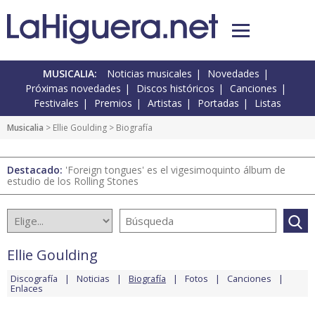
MUSICALIA:
Noticias musicales
Novedades
Próximas novedades
Discos históricos
Canciones
Festivales
Premios
Artistas
Portadas
Listas
Musicalia
>
Ellie Goulding
> Biografía
Destacado:
'Foreign tongues' es el vigesimoquinto álbum de
estudio de los Rolling Stones
Ellie Goulding
Discografía
Noticias
Biografía
Fotos
Canciones
Enlaces