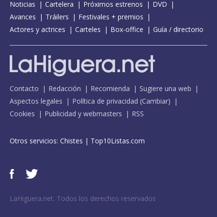
Noticias
Cartelera
Próximos estrenos
DVD
Avances
Tráilers
Festivales + premios
Actores y actrices
Carteles
Box-office
Guía / directorio
Contacto
Redacción
Recomienda
Sugiere una web
Aspectos legales
Política de privacidad
(
Cambiar
)
Cookies
Publicidad y webmasters
RSS
Otros servicios:
Chistes
|
Top10Listas.com
LaHiguera.net. Todos los derechos reservados