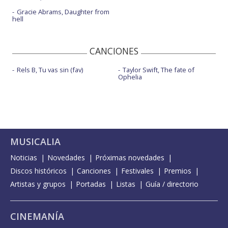
Gracie Abrams, Daughter from
hell
CANCIONES
Rels B, Tu vas sin (fav)
Taylor Swift, The fate of
Ophelia
MUSICALIA
Noticias
Novedades
Próximas novedades
Discos históricos
Canciones
Festivales
Premios
Artistas y grupos
Portadas
Listas
Guía / directorio
CINEMANÍA