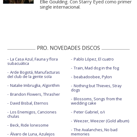
Ellie Goulding. Con Starry Eyed como primer
single internacional.
PRO. NOVEDADES DISCOS
La Casa Azul, Fauna y flora
Pablo López, El cuatro
subacuática
Train, Mad dog in the fog
Arde Bogotá, Manufacturas
del club de la gente sola
beabadoobee, Pylon
Natalie Imbruglia, Algorithm
Nothing but Thieves, Stray
dogs
Brandon Flowers, Thrasher
Blossoms, Songs from the
David Bisbal, Eternos
wedding cake
Los Enemigos, Canciones
Peter Gabriel, o/i
chulas
Weezer, Weezer (Gold album)
Beck, Ride lonesome
The Avalanches, No bad
Álvaro de Luna, Azulejos
memories