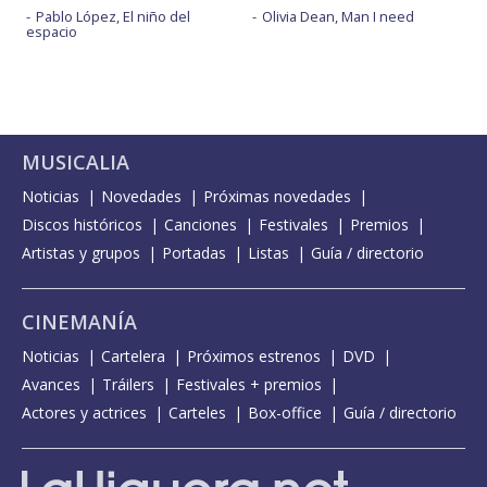
Pablo López, El niño del
Olivia Dean, Man I need
espacio
MUSICALIA
Noticias
Novedades
Próximas novedades
Discos históricos
Canciones
Festivales
Premios
Artistas y grupos
Portadas
Listas
Guía / directorio
CINEMANÍA
Noticias
Cartelera
Próximos estrenos
DVD
Avances
Tráilers
Festivales + premios
Actores y actrices
Carteles
Box-office
Guía / directorio