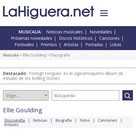
MUSICALIA:
Noticias musicales
Novedades
Próximas novedades
Discos históricos
Canciones
Festivales
Premios
Artistas
Portadas
Listas
Musicalia
>
Ellie Goulding
> Discografía
Destacado:
'Foreign tongues' es el vigesimoquinto álbum de
estudio de los Rolling Stones
Ellie Goulding
Discografía
Noticias
Biografía
Fotos
Canciones
Enlaces