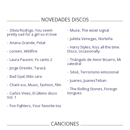
NOVEDADES DISCOS
Olivia Rodrigo, You seem
Muse, The wow! signal
pretty sad for a girl so in love
Julieta Venegas, Norteña
Ariana Grande, Petal
Harry Styles, Kiss all the time.
Loreen, Wildfire
Disco, occasionally.
Laura Pausini, Yo canto 2
Triángulo de Amor Bizarro, Mi
catedral
Jorge Drexler, Taracá
Siloé, Terrorismo emocional
Bad Gyal, Más cara
Juanes, JuanesTeban
Charli xcx, Music, fashion, film
The Rolling Stones, Foreign
tongues
Carlos Vives, El último disco
Vol. 1
Foo Fighters, Your favorite toy
CANCIONES