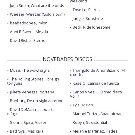
weekend
Jorja Smith, What are the odds
Tove Lo, Estrus
Weezer, Weezer (Gold album)
Jungle, Sunshine
beabadoobee, Pylon
Beck, Ride lonesome
Anni B Sweet, Alegría
David Bisbal, Eternos
NOVEDADES DISCOS
Muse, The wow! signal
Triángulo de Amor Bizarro, Mi
catedral
The Rolling Stones, Foreign
tongues
Kase.O, Camisa de fuerza
Julieta Venegas, Norteña
Carlos Vives, El último disco
Vol. 1
Bunbury, De un siglo anterior
Tyla, A*Pop
David DeMaría, La puerta
mágica
Manuel Turizo, Apambichao
Sienna Spiro, Visitor
Robyn, Sexistential
Bad Gyal, Más cara
Melanie Martinez, Hades