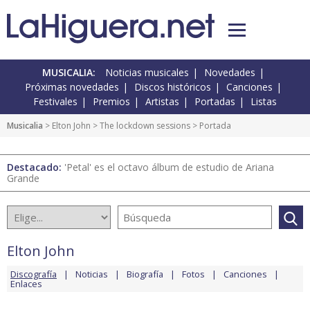
MUSICALIA:
Noticias musicales
Novedades
Próximas novedades
Discos históricos
Canciones
Festivales
Premios
Artistas
Portadas
Listas
Musicalia
>
Elton John
>
The lockdown sessions
> Portada
Destacado:
'Petal' es el octavo álbum de estudio de Ariana
Grande
Elton John
Discografía
Noticias
Biografía
Fotos
Canciones
Enlaces