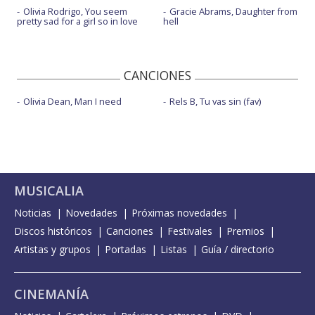
Olivia Rodrigo, You seem
Gracie Abrams, Daughter from
pretty sad for a girl so in love
hell
CANCIONES
Olivia Dean, Man I need
Rels B, Tu vas sin (fav)
MUSICALIA
Noticias
Novedades
Próximas novedades
Discos históricos
Canciones
Festivales
Premios
Artistas y grupos
Portadas
Listas
Guía / directorio
CINEMANÍA