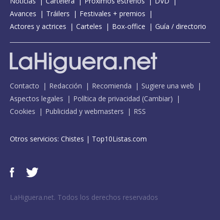
Noticias
Cartelera
Próximos estrenos
DVD
Avances
Tráilers
Festivales + premios
Actores y actrices
Carteles
Box-office
Guía / directorio
Contacto
Redacción
Recomienda
Sugiere una web
Aspectos legales
Política de privacidad
(
Cambiar
)
Cookies
Publicidad y webmasters
RSS
Otros servicios:
Chistes
|
Top10Listas.com
LaHiguera.net. Todos los derechos reservados