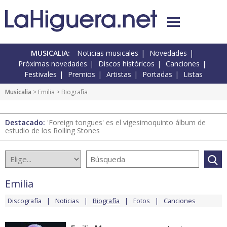
MUSICALIA:
Noticias musicales
Novedades
Próximas novedades
Discos históricos
Canciones
Festivales
Premios
Artistas
Portadas
Listas
Musicalia
>
Emilia
> Biografía
Destacado:
'Foreign tongues' es el vigesimoquinto álbum de
estudio de los Rolling Stones
Emilia
Discografía
Noticias
Biografía
Fotos
Canciones