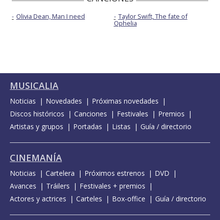
Olivia Dean, Man I need
Taylor Swift, The fate of
Ophelia
MUSICALIA
Noticias
Novedades
Próximas novedades
Discos históricos
Canciones
Festivales
Premios
Artistas y grupos
Portadas
Listas
Guía / directorio
CINEMANÍA
Noticias
Cartelera
Próximos estrenos
DVD
Avances
Tráilers
Festivales + premios
Actores y actrices
Carteles
Box-office
Guía / directorio