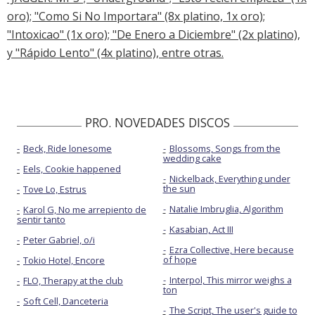
oro); "Como Si No Importara" (8x platino, 1x oro);
"Intoxicao" (1x oro); "De Enero a Diciembre" (2x platino),
y "Rápido Lento" (4x platino), entre otras.
PRO. NOVEDADES DISCOS
Beck, Ride lonesome
Blossoms, Songs from the
wedding cake
Eels, Cookie happened
Nickelback, Everything under
the sun
Tove Lo, Estrus
Natalie Imbruglia, Algorithm
Karol G, No me arrepiento de
sentir tanto
Kasabian, Act III
Peter Gabriel, o/i
Ezra Collective, Here because
of hope
Tokio Hotel, Encore
Interpol, This mirror weighs a
FLO, Therapy at the club
ton
Soft Cell, Danceteria
The Script, The user's guide to