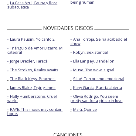
being human
La Casa Azul, Fauna y flora
subacuática
NOVEDADES DISCOS
Laura Pausini, Yo canto 2
Ana Torroja, Se ha acabado el
show
Triángulo de Amor Bizarro, Mi
catedral
Robyn, Sexistential
Jorge Drexler, Taracá
Ella Langley, Dandelion
The Strokes, Reality awaits
Muse, The wow! signal
The Black Keys, Peaches!
Siloé, Terrorismo emocional
James Blake, Trying times
Kany García, Puerta abierta
Holly Humberstone, Cruel
Olivia Rodrigo, You seem
world
pretty sad for a girl so in love
RAYE, This music may contain
Malú, Quince
hope.
CANCIONES