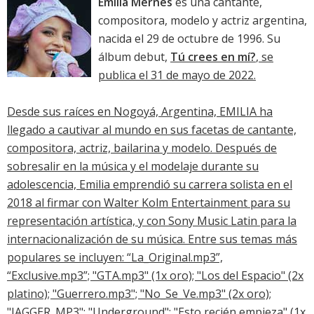
Emilia Mernes
es una cantante,
compositora, modelo y actriz argentina,
nacida el 29 de octubre de 1996. Su
álbum debut,
Tú crees en mí?
, se
publica el 31 de mayo de 2022.
Desde sus raíces en Nogoyá, Argentina, EMILIA ha
llegado a cautivar al mundo en sus facetas de cantante,
compositora, actriz, bailarina y modelo. Después de
sobresalir en la música y el modelaje durante su
adolescencia, Emilia emprendió su carrera solista en el
2018 al firmar con Walter Kolm Entertainment para su
representación artística, y con Sony Music Latin para la
internacionalización de su música. Entre sus temas más
populares se incluyen: “La_Original.mp3”,
“Exclusive.mp3”; "GTA.mp3" (1x oro); "Los del Espacio" (2x
platino); "Guerrero.mp3"; "No_Se_Ve.mp3" (2x oro);
"JAGGER. MP3"; "Underground"; "Esto recién empieza" (1x