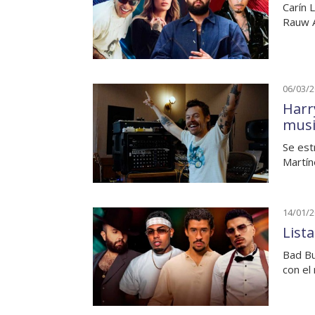
Carín 
Rauw A
06/03/
Harr
musi
Se est
Martín
14/01/
List
Bad Bu
con el