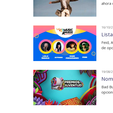
ahora 
16/10/
List
Feid, 
de opc
19/08/
Nomi
Bad Bu
opcion