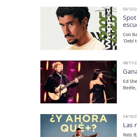
03/12/
Spoti
escu
Con Ba
'Debí 
08/11/
Gana
Ed She
Beéle,
24/10/
Las 
Rels B