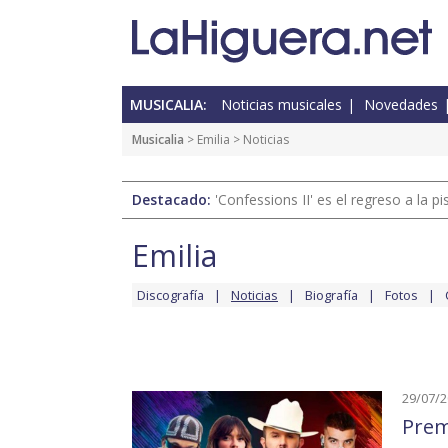
MUSICALIA:
Noticias musicales
Novedades
Musicalia
>
Emilia
> Noticias
Destacado:
'Confessions II' es el regreso a la 
Emilia
Discografía
Noticias
Biografía
Fotos
29/07/
Prem