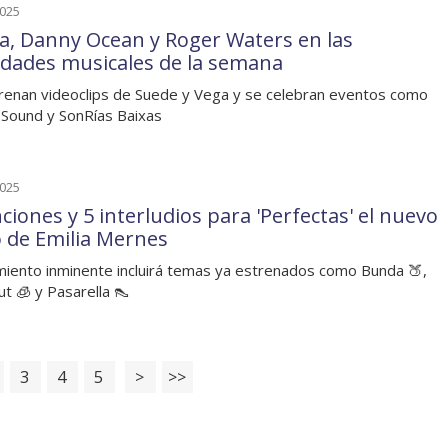
2025
ia, Danny Ocean y Roger Waters en las
dades musicales de la semana
renan videoclips de Suede y Vega y se celebran eventos como
 Sound y SonRías Baixas
2025
ciones y 5 interludios para 'Perfectas' el nuevo
o de Emilia Mernes
iento inminente incluirá temas ya estrenados como Bunda 🍑,
ut 🧊 y Pasarella 👠
3
4
5
>
>>