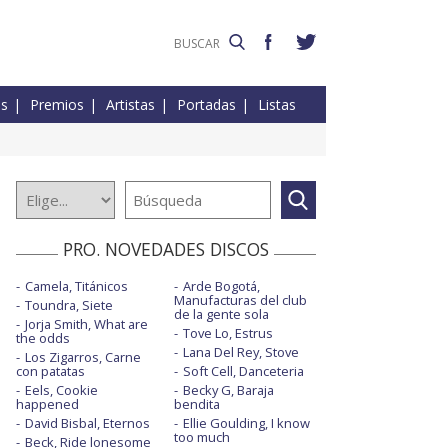
es
Premios
Artistas
Portadas
Listas
PRO. NOVEDADES DISCOS
Camela, Titánicos
Arde Bogotá,
Manufacturas del club
Toundra, Siete
de la gente sola
Jorja Smith, What are
Tove Lo, Estrus
the odds
Lana Del Rey, Stove
Los Zigarros, Carne
con patatas
Soft Cell, Danceteria
Eels, Cookie
Becky G, Baraja
happened
bendita
David Bisbal, Eternos
Ellie Goulding, I know
too much
Beck, Ride lonesome