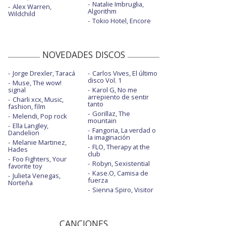
Natalie Imbruglia,
Alex Warren,
Algorithm
Wildchild
Tokio Hotel, Encore
NOVEDADES DISCOS
Jorge Drexler, Taracá
Carlos Vives, El último
disco Vol. 1
Muse, The wow!
signal
Karol G, No me
arrepiento de sentir
Charli xcx, Music,
tanto
fashion, film
Gorillaz, The
Melendi, Pop rock
mountain
Ella Langley,
Fangoria, La verdad o
Dandelion
la imaginación
Melanie Martinez,
FLO, Therapy at the
Hades
club
Foo Fighters, Your
Robyn, Sexistential
favorite toy
Kase.O, Camisa de
Julieta Venegas,
fuerza
Norteña
Sienna Spiro, Visitor
CANCIONES