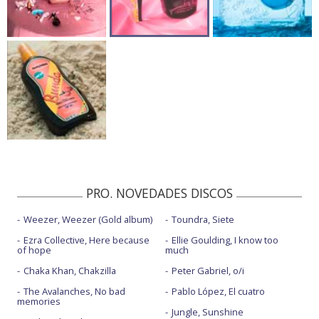
PRO. NOVEDADES DISCOS
Weezer, Weezer (Gold album)
Toundra, Siete
Ezra Collective, Here because
Ellie Goulding, I know too
of hope
much
Chaka Khan, Chakzilla
Peter Gabriel, o/i
The Avalanches, No bad
Pablo López, El cuatro
memories
Jungle, Sunshine