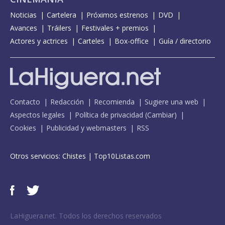
Noticias
Cartelera
Próximos estrenos
DVD
Avances
Tráilers
Festivales + premios
Actores y actrices
Carteles
Box-office
Guía / directorio
Contacto
Redacción
Recomienda
Sugiere una web
Aspectos legales
Política de privacidad
(
Cambiar
)
Cookies
Publicidad y webmasters
RSS
Otros servicios:
Chistes
|
Top10Listas.com
LaHiguera.net. Todos los derechos reservados