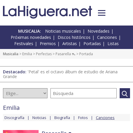
MUSICALIA:
Noticias musicales
Novedades
Próximas novedades
Discos históricos
Canciones
Festivales
Premios
Artistas
Portadas
Listas
Musicalia
>
Emilia
>
Perfectas
>
Pasarella 👠
> Portada
Destacado:
'Petal' es el octavo álbum de estudio de Ariana
Grande
Emilia
Discografía
Noticias
Biografía
Fotos
Canciones