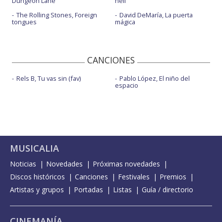
Dungeon Lane
hell
The Rolling Stones, Foreign
David DeMaría, La puerta
tongues
mágica
CANCIONES
Rels B, Tu vas sin (fav)
Pablo López, El niño del
espacio
MUSICALIA
Noticias
Novedades
Próximas novedades
Discos históricos
Canciones
Festivales
Premios
Artistas y grupos
Portadas
Listas
Guía / directorio
CINEMANÍA