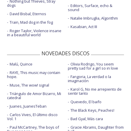
Nothing but Thieves, Stray
dogs
Editors, Surface, echo &
sound
David Bisbal, Eternos
Natalie Imbruglia, Algorithm
Train, Mad dog in the fog
Kasabian, Act III
Roger Taylor, Violence insane
in a beautiful world
NOVEDADES DISCOS
Malú, Quince
Olivia Rodrigo, You seem
pretty sad for a girl so in love
RAYE, This music may contain
hope.
Fangoria, La verdad o la
imaginación
Muse, The wow! signal
Karol G, No me arrepiento de
sentir tanto
Triángulo de Amor Bizarro, Mi
catedral
Quevedo, El baifo
Juanes, JuanesTeban
The Black Keys, Peaches!
Carlos Vives, El último disco
Vol. 1
Bad Gyal, Más cara
Paul McCartney, The boys of
Gracie Abrams, Daughter from