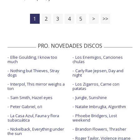
1
2
3
4
5
>
>>
PRO. NOVEDADES DISCOS
Ellie Goulding, I know too
Los Enemigos, Canciones
much
chulas
Nothing but Thieves, Stray
Carly Rae Jepsen, Day and
dogs
night
Interpol, This mirror weighs a
Los Zigarros, Carne con
ton
patatas
Sam Smith, Hazel eyes
Jungle, Sunshine
Peter Gabriel, o/i
Natalie Imbruglia, Algorithm
La Casa Azul, Fauna y flora
Phoebe Bridgers, Lost
subacuática
weekend
Nickelback, Everything under
Brandon Flowers, Thrasher
the sun
Roger Taylor, Violence insane