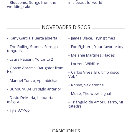
Blossoms, Songs from the
in a beautiful world
wedding cake
NOVEDADES DISCOS
Kany García, Puerta abierta
James Blake, Trying times
The Rolling Stones, Foreign
Foo Fighters, Your favorite toy
tongues
Melanie Martinez, Hades
Laura Pausini, Yo canto 2
Loreen, Wildfire
Gracie Abrams, Daughter from
hell
Carlos Vives, El último disco
Vol. 1
Manuel Turizo, Apambichao
Robyn, Sexistential
Bunbury, De un siglo anterior
Muse, The wow! signal
David DeMaría, La puerta
mágica
Triángulo de Amor Bizarro, Mi
catedral
Tyla, A*Pop
CANCIONES