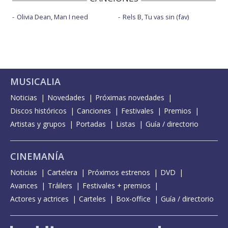
Olivia Dean, Man I need
Rels B, Tu vas sin (fav)
MUSICALIA
Noticias
Novedades
Próximas novedades
Discos históricos
Canciones
Festivales
Premios
Artistas y grupos
Portadas
Listas
Guía / directorio
CINEMANÍA
Noticias
Cartelera
Próximos estrenos
DVD
Avances
Tráilers
Festivales + premios
Actores y actrices
Carteles
Box-office
Guía / directorio