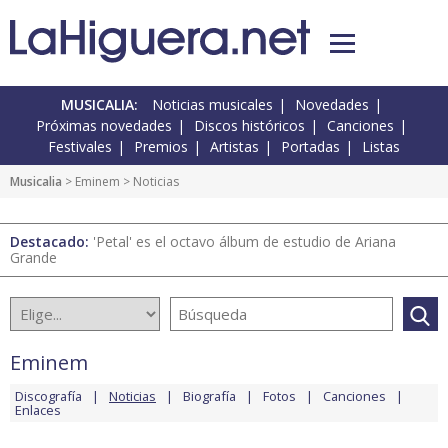
MUSICALIA:
Noticias musicales
Novedades
Próximas novedades
Discos históricos
Canciones
Festivales
Premios
Artistas
Portadas
Listas
Musicalia
>
Eminem
> Noticias
Destacado:
'Petal' es el octavo álbum de estudio de Ariana
Grande
Eminem
Discografía
Noticias
Biografía
Fotos
Canciones
Enlaces