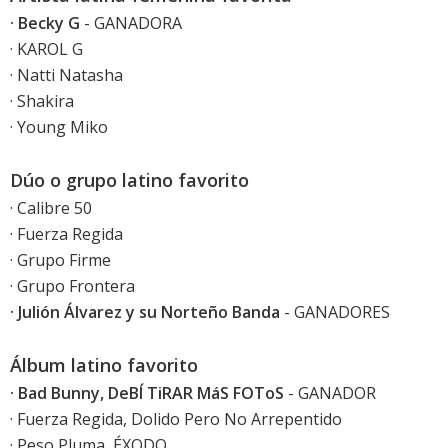
· Becky G
- GANADORA
· KAROL G
· Natti Natasha
· Shakira
· Young Miko
Dúo o grupo latino favorito
· Calibre 50
· Fuerza Regida
· Grupo Firme
· Grupo Frontera
· Julión Álvarez y su Norteño Banda
- GANADORES
Álbum latino favorito
· Bad Bunny, DeBÍ TiRAR MáS FOToS
- GANADOR
· Fuerza Regida, Dolido Pero No Arrepentido
· Peso Pluma, ÉXODO