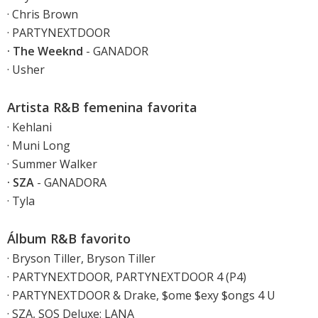
· Chris Brown
· PARTYNEXTDOOR
· The Weeknd
- GANADOR
· Usher
Artista R&B femenina favorita
· Kehlani
· Muni Long
· Summer Walker
· SZA
- GANADORA
· Tyla
Álbum R&B favorito
· Bryson Tiller, Bryson Tiller
· PARTYNEXTDOOR, PARTYNEXTDOOR 4 (P4)
· PARTYNEXTDOOR & Drake, $ome $exy $ongs 4 U
· SZA, SOS Deluxe: LANA