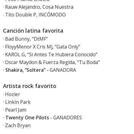
· Rauw Alejandro, Cosa Nuestra
· Tito Double P, INCÓMODO
Canción latina favorita
· Bad Bunny, “DtMF”
· FloyyMenor X Cris Mj, “Gata Only”
· KAROL G, “Si Antes Te Hubiera Conocido”
· Oscar Maydon & Fuerza Regida, “Tu Boda”
· Shakira, “Soltera”
- GANADORA
Artista rock favorito
· Hozier
· Linkin Park
· Pearl Jam
· Twenty One Pilots
- GANADORES
· Zach Bryan