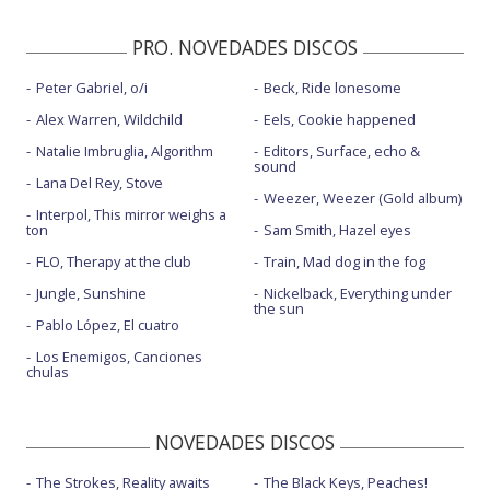
PRO. NOVEDADES DISCOS
Peter Gabriel, o/i
Beck, Ride lonesome
Alex Warren, Wildchild
Eels, Cookie happened
Natalie Imbruglia, Algorithm
Editors, Surface, echo &
sound
Lana Del Rey, Stove
Weezer, Weezer (Gold album)
Interpol, This mirror weighs a
ton
Sam Smith, Hazel eyes
FLO, Therapy at the club
Train, Mad dog in the fog
Jungle, Sunshine
Nickelback, Everything under
the sun
Pablo López, El cuatro
Los Enemigos, Canciones
chulas
NOVEDADES DISCOS
The Strokes, Reality awaits
The Black Keys, Peaches!