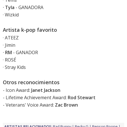
· Tems
· Tyla
- GANADORA
· Wizkid
Artista k-pop favorito
· ATEEZ
· Jimin
· RM
- GANADOR
· ROSÉ
· Stray Kids
Otros reconocimientos
- Icon Award:
Janet Jackson
- Lifetime Achievement Award:
Rod Stewart
- Veterans' Voice Award:
Zac Brown
ARTISTAS RELACIONADOS:
Bad Bunny
Becky G
Benson Boone