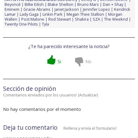
Beyoncé
Billie Eilish
Blake Shelton
Bruno Mars
Dan + Shay
Eminem
Gracie Abrams
Janet Jackson
Jennifer Lopez
Kendrick
Lamar
Lady Gaga
Linkin Park
Megan Thee Stallion
Morgan
Wallen
Post Malone
Rod Stewart
Shakira
SZA
The Weeknd
Twenty One Pilots
Tyla
¿Te ha parecido interesante la noticia?
Si
No
Sección de opinión
Comentarios enviados por los usuarios!
(
Actualizar
)
No hay comentarios por el momento
Deja tu comentario
Rellena y envía el formulario!