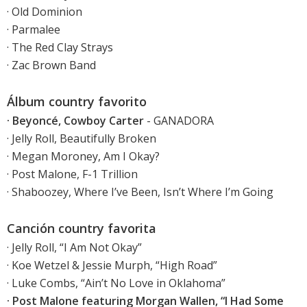
· Old Dominion
· Parmalee
· The Red Clay Strays
· Zac Brown Band
Álbum country favorito
· Beyoncé, Cowboy Carter
- GANADORA
· Jelly Roll, Beautifully Broken
· Megan Moroney, Am I Okay?
· Post Malone, F-1 Trillion
· Shaboozey, Where I’ve Been, Isn’t Where I’m Going
Canción country favorita
· Jelly Roll, “I Am Not Okay”
· Koe Wetzel & Jessie Murph, “High Road”
· Luke Combs, “Ain’t No Love in Oklahoma”
· Post Malone featuring Morgan Wallen, “I Had Some