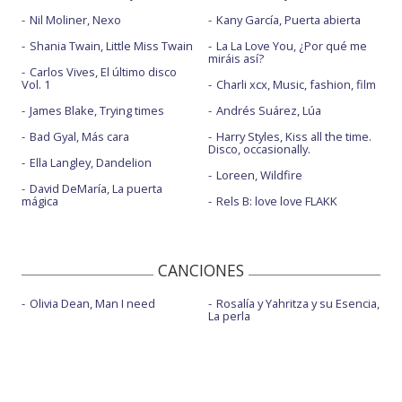
Nil Moliner, Nexo
Kany García, Puerta abierta
Shania Twain, Little Miss Twain
La La Love You, ¿Por qué me
miráis así?
Carlos Vives, El último disco
Vol. 1
Charli xcx, Music, fashion, film
James Blake, Trying times
Andrés Suárez, Lúa
Bad Gyal, Más cara
Harry Styles, Kiss all the time.
Disco, occasionally.
Ella Langley, Dandelion
Loreen, Wildfire
David DeMaría, La puerta
mágica
Rels B: love love FLAKK
CANCIONES
Olivia Dean, Man I need
Rosalía y Yahritza y su Esencia,
La perla