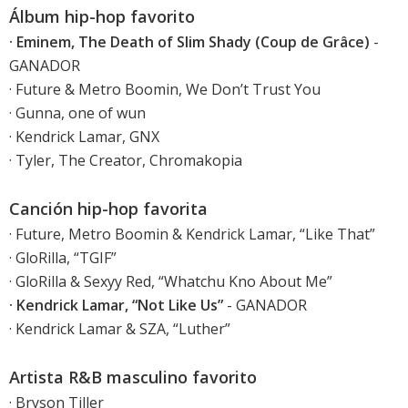
Álbum hip-hop favorito
· Eminem, The Death of Slim Shady (Coup de Grâce)
-
GANADOR
· Future & Metro Boomin, We Don’t Trust You
· Gunna, one of wun
· Kendrick Lamar, GNX
· Tyler, The Creator, Chromakopia
Canción hip-hop favorita
· Future, Metro Boomin & Kendrick Lamar, “Like That”
· GloRilla, “TGIF”
· GloRilla & Sexyy Red, “Whatchu Kno About Me”
· Kendrick Lamar, “Not Like Us”
- GANADOR
· Kendrick Lamar & SZA, “Luther”
Artista R&B masculino favorito
· Bryson Tiller