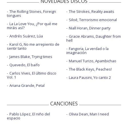
NOVEDADES DISCOS
The Rolling Stones, Foreign
The Strokes, Reality awaits
tongues
Siloé, Terrorismo emocional
La La Love You, ¿Por qué me
miráis así?
Niall Horan, Dinner party
Andrés Suárez, Lúa
Gracie Abrams, Daughter from
hell
Karol G, No me arrepiento de
sentir tanto
Fangoria, La verdad o la
imaginación
James Blake, Trying times
Manuel Turizo, Apambichao
Quevedo, El baifo
The Black Keys, Peaches!
Carlos Vives, El último disco
Vol. 1
Laura Pausini, Yo canto 2
Ariana Grande, Petal
CANCIONES
Pablo López, El niño del
Olivia Dean, Man I need
espacio