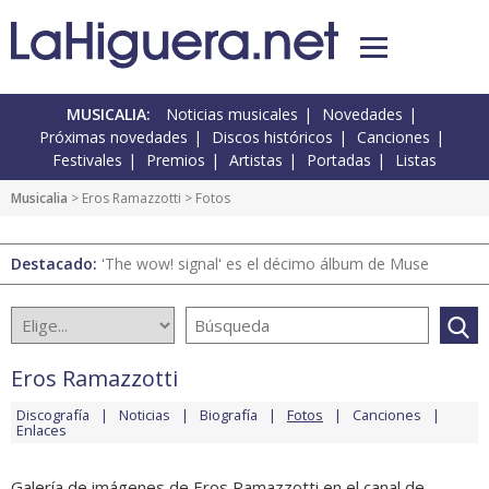
MUSICALIA:
Noticias musicales
Novedades
Próximas novedades
Discos históricos
Canciones
Festivales
Premios
Artistas
Portadas
Listas
Musicalia
>
Eros Ramazzotti
> Fotos
Destacado:
'The wow! signal' es el décimo álbum de Muse
Eros Ramazzotti
Discografía
Noticias
Biografía
Fotos
Canciones
Enlaces
Galería de imágenes de Eros Ramazzotti en el canal de