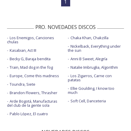
1
PRO. NOVEDADES DISCOS
Los Enemigos, Canciones
Chaka Khan, Chakzilla
chulas
Nickelback, Everything under
Kasabian, Act III
the sun
Becky G, Baraja bendita
Anni B Sweet, Alegría
Train, Mad dog in the fog
Natalie Imbruglia, Algorithm
Europe, Come this madness
Los Zigarros, Carne con
patatas
Toundra, Siete
Ellie Goulding, I know too
much
Brandon Flowers, Thrasher
Soft Cell, Danceteria
Arde Bogotá, Manufacturas
del club de la gente sola
Pablo López, El cuatro