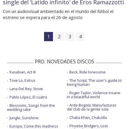
single del 'Latido infinito' de Eros Ramazzotti
Con un audiovisual ambientado en el mundo del fútbol el
estreno se espera para el 26 de agosto
1
2
3
4
PRO. NOVEDADES DISCOS
Kasabian, Act III
Beck, Ride lonesome
Tove Lo, Estrus
The Script, The user's guide to
being human
Lana Del Rey, Stove
Roger Taylor, Violence insane
in a beautiful world
Pablo López, El cuatro
Arde Bogotá, Manufacturas
Blossoms, Songs from the
del club de la gente sola
wedding cake
Chaka Khan, Chakzilla
Jungle, Sunshine
Phoebe Bridgers, Lost
Europe, Come this madness