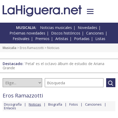
MUSICALIA:
Noticias musicales
Novedades
Próximas novedades
Discos históricos
Canciones
Festivales
Premios
Artistas
Portadas
Listas
Musicalia
>
Eros Ramazzotti
> Noticias
Destacado:
'Petal' es el octavo álbum de estudio de Ariana
Grande
Eros Ramazzotti
Discografía
Noticias
Biografía
Fotos
Canciones
Enlaces