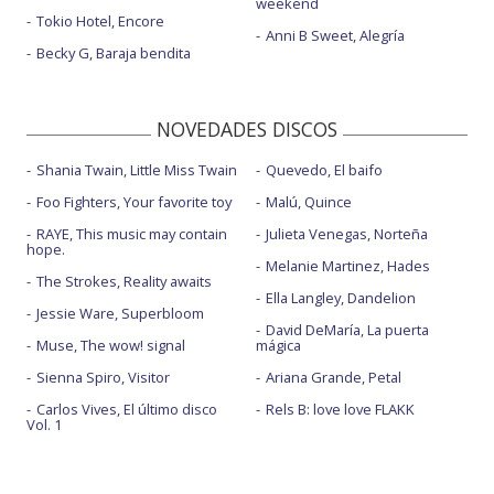
weekend
Tokio Hotel, Encore
Anni B Sweet, Alegría
Becky G, Baraja bendita
NOVEDADES DISCOS
Shania Twain, Little Miss Twain
Quevedo, El baifo
Foo Fighters, Your favorite toy
Malú, Quince
RAYE, This music may contain
Julieta Venegas, Norteña
hope.
Melanie Martinez, Hades
The Strokes, Reality awaits
Ella Langley, Dandelion
Jessie Ware, Superbloom
David DeMaría, La puerta
Muse, The wow! signal
mágica
Sienna Spiro, Visitor
Ariana Grande, Petal
Carlos Vives, El último disco
Rels B: love love FLAKK
Vol. 1