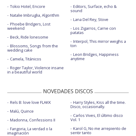
Tokio Hotel, Encore
Editors, Surface, echo &
sound
Natalie Imbruglia, Algorithm
Lana Del Rey, Stove
Phoebe Bridgers, Lost
weekend
Los Zigarros, Carne con
patatas
Beck, Ride lonesome
Interpol, This mirror weighs a
ton
Blossoms, Songs from the
wedding cake
Leon Bridges, Happiness
anytime
Camela, Titánicos
Roger Taylor, Violence insane
in a beautiful world
NOVEDADES DISCOS
Rels B: love love FLAKK
Harry Styles, Kiss all the time.
Disco, occasionally.
Malú, Quince
Carlos Vives, El último disco
Vol. 1
Madonna, Confessions II
Karol G, No me arrepiento de
Fangoria, La verdad o la
sentir tanto
imaginación