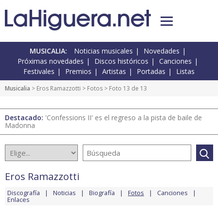
MUSICALIA:
Noticias musicales
Novedades
Próximas novedades
Discos históricos
Canciones
Festivales
Premios
Artistas
Portadas
Listas
Musicalia
>
Eros Ramazzotti
>
Fotos
> Foto 13 de 13
Destacado:
'Confessions II' es el regreso a la pista de baile de
Madonna
Eros Ramazzotti
Discografía
Noticias
Biografía
Fotos
Canciones
Enlaces