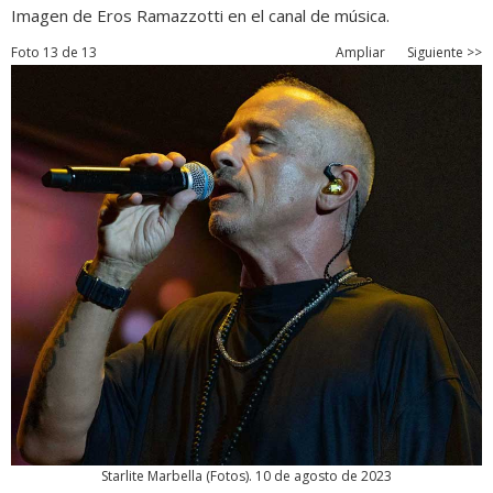
Imagen de Eros Ramazzotti en el canal de música.
Foto 13 de 13
Ampliar
Siguiente >>
Starlite Marbella
(
Fotos
). 10 de agosto de 2023