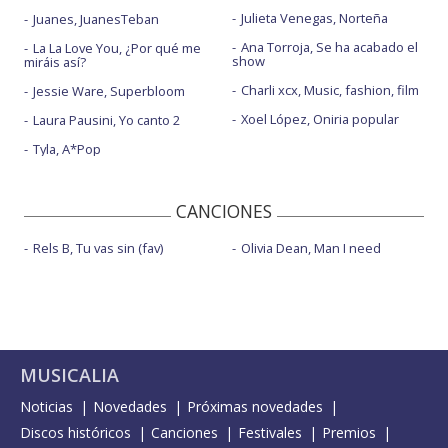
Julieta Venegas, Norteña
Juanes, JuanesTeban
Ana Torroja, Se ha acabado el
La La Love You, ¿Por qué me
show
miráis así?
Charli xcx, Music, fashion, film
Jessie Ware, Superbloom
Xoel López, Oniria popular
Laura Pausini, Yo canto 2
Tyla, A*Pop
CANCIONES
Rels B, Tu vas sin (fav)
Olivia Dean, Man I need
MUSICALIA
Noticias
Novedades
Próximas novedades
Discos históricos
Canciones
Festivales
Premios