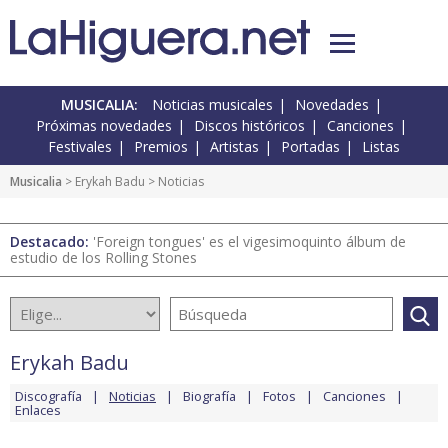
MUSICALIA:
Noticias musicales
Novedades
Próximas novedades
Discos históricos
Canciones
Festivales
Premios
Artistas
Portadas
Listas
Musicalia
>
Erykah Badu
> Noticias
Destacado:
'Foreign tongues' es el vigesimoquinto álbum de
estudio de los Rolling Stones
Erykah Badu
Discografía
Noticias
Biografía
Fotos
Canciones
Enlaces