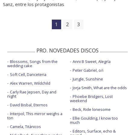
Sanz, entre los protagonistas
1
2
3
PRO. NOVEDADES DISCOS
Blossoms, Songs from the
Anni B Sweet, Alegría
wedding cake
Peter Gabriel, o/i
Soft Cell, Danceteria
Jungle, Sunshine
Alex Warren, Wildchild
Jorja Smith, What are the odds
Carly Rae Jepsen, Day and
night
Phoebe Bridgers, Lost
weekend
David Bisbal, Eternos
Beck, Ride lonesome
Interpol, This mirror weighs a
ton
Ellie Goulding, I know too
much
Camela, Titánicos
Editors, Surface, echo &