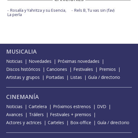
Rosalía y Yahritza y su Esencia,
Rels B, Tu vas sin (fav)
La perla
MUSICALIA
Noticias
Novedades
Próximas novedades
Discos históricos
Canciones
Festivales
Premios
Artistas y grupos
Portadas
Listas
Guía / directorio
CINEMANÍA
Noticias
Cartelera
Próximos estrenos
DVD
Avances
Tráilers
Festivales + premios
Actores y actrices
Carteles
Box-office
Guía / directorio