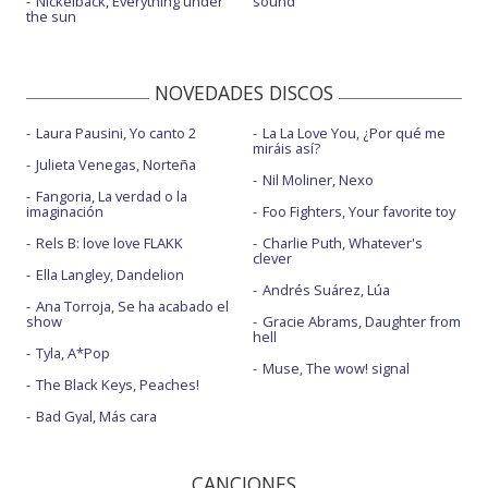
Nickelback, Everything under
sound
the sun
NOVEDADES DISCOS
Laura Pausini, Yo canto 2
La La Love You, ¿Por qué me
miráis así?
Julieta Venegas, Norteña
Nil Moliner, Nexo
Fangoria, La verdad o la
imaginación
Foo Fighters, Your favorite toy
Rels B: love love FLAKK
Charlie Puth, Whatever's
clever
Ella Langley, Dandelion
Andrés Suárez, Lúa
Ana Torroja, Se ha acabado el
show
Gracie Abrams, Daughter from
hell
Tyla, A*Pop
Muse, The wow! signal
The Black Keys, Peaches!
Bad Gyal, Más cara
CANCIONES