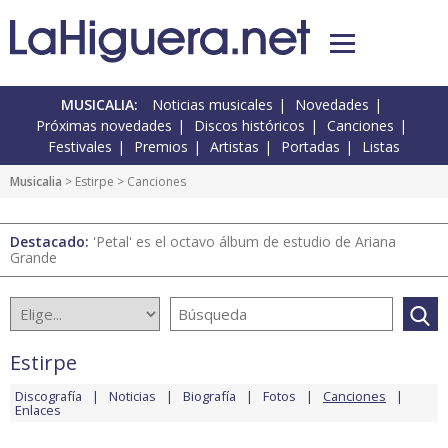
MUSICALIA:
Noticias musicales
Novedades
Próximas novedades
Discos históricos
Canciones
Festivales
Premios
Artistas
Portadas
Listas
Musicalia
>
Estirpe
> Canciones
Destacado:
'Petal' es el octavo álbum de estudio de Ariana
Grande
Estirpe
Discografía
Noticias
Biografía
Fotos
Canciones
Enlaces