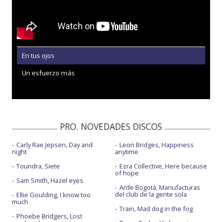
En tus ojos
Un esfuerzo más
PRO. NOVEDADES DISCOS
Carly Rae Jepsen, Day and
Leon Bridges, Happiness
night
anytime
Toundra, Siete
Ezra Collective, Here because
of hope
Sam Smith, Hazel eyes
Arde Bogotá, Manufacturas
del club de la gente sola
Ellie Goulding, I know too
much
Train, Mad dog in the fog
Phoebe Bridgers, Lost