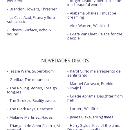
weekend
Roger Taylor, Violence insane
in a beautiful world
Brandon Flowers, Thrasher
Alabama Shakes, I must be
dreaming
La Casa Azul, Fauna y flora
subacuática
Alex Warren, Wildchild
Editors, Surface, echo &
sound
Greta Van Fleet, Palace for the
people
NOVEDADES DISCOS
Jessie Ware, Superbloom
Karol G, No me arrepiento de
sentir tanto
Gorillaz, The mountain
Manuel Carrasco, Pueblo
salvaje I
The Rolling Stones, Foreign
tongues
Gracie Abrams, Daughter from
hell
The Strokes, Reality awaits
Loreen, Wildfire
The Black Keys, Peaches!
James Blake, Trying times
Melanie Martinez, Hades
Harry Styles, Kiss all the time.
Triángulo de Amor Bizarro, Mi
Disco, occasionally.
catedral