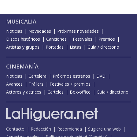
MUSICALIA
Noticias
Novedades
Próximas novedades
Discos históricos
Canciones
Festivales
Premios
Artistas y grupos
Portadas
Listas
Guía / directorio
CINEMANÍA
Noticias
Cartelera
Próximos estrenos
DVD
Avances
Tráilers
Festivales + premios
Actores y actrices
Carteles
Box-office
Guía / directorio
Contacto
Redacción
Recomienda
Sugiere una web
Aspectos legales
Política de privacidad
(
Cambiar
)