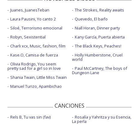
Juanes, JuanesTeban
The Strokes, Reality awaits
Laura Pausini, Yo canto 2
Quevedo, El baifo
Siloé, Terrorismo emocional
Niall Horan, Dinner party
Robyn, Sexistential
Kany García, Puerta abierta
Charli xcx, Music, fashion, film
The Black Keys, Peaches!
Kase.O, Camisa de fuerza
Holly Humberstone, Cruel
world
Olivia Rodrigo, You seem
pretty sad for a girl so in love
Paul McCartney, The boys of
Dungeon Lane
Shania Twain, Little Miss Twain
Manuel Turizo, Apambichao
CANCIONES
Rels B, Tu vas sin (fav)
Rosalía y Yahritza y su Esencia,
La perla