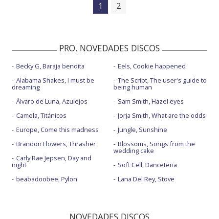
1
2
PRO. NOVEDADES DISCOS
Becky G, Baraja bendita
Eels, Cookie happened
Alabama Shakes, I must be
The Script, The user's guide to
dreaming
being human
Álvaro de Luna, Azulejos
Sam Smith, Hazel eyes
Camela, Titánicos
Jorja Smith, What are the odds
Europe, Come this madness
Jungle, Sunshine
Brandon Flowers, Thrasher
Blossoms, Songs from the
wedding cake
Carly Rae Jepsen, Day and
night
Soft Cell, Danceteria
beabadoobee, Pylon
Lana Del Rey, Stove
NOVEDADES DISCOS