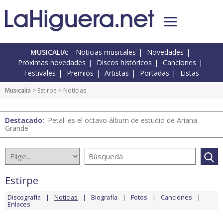
MUSICALIA:
Noticias musicales
Novedades
Próximas novedades
Discos históricos
Canciones
Festivales
Premios
Artistas
Portadas
Listas
Musicalia
>
Estirpe
> Noticias
Destacado:
'Petal' es el octavo álbum de estudio de Ariana
Grande
Estirpe
Discografía
Noticias
Biografía
Fotos
Canciones
Enlaces