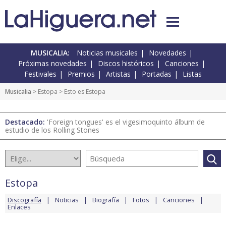
MUSICALIA:
Noticias musicales
Novedades
Próximas novedades
Discos históricos
Canciones
Festivales
Premios
Artistas
Portadas
Listas
Musicalia
>
Estopa
> Esto es Estopa
Destacado:
'Foreign tongues' es el vigesimoquinto álbum de
estudio de los Rolling Stones
Estopa
Discografía
Noticias
Biografía
Fotos
Canciones
Enlaces