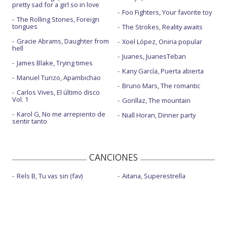
pretty sad for a girl so in love
Foo Fighters, Your favorite toy
The Rolling Stones, Foreign
tongues
The Strokes, Reality awaits
Gracie Abrams, Daughter from
Xoel López, Oniria popular
hell
Juanes, JuanesTeban
James Blake, Trying times
Kany García, Puerta abierta
Manuel Turizo, Apambichao
Bruno Mars, The romantic
Carlos Vives, El último disco
Vol. 1
Gorillaz, The mountain
Karol G, No me arrepiento de
Niall Horan, Dinner party
sentir tanto
CANCIONES
Rels B, Tu vas sin (fav)
Aitana, Superestrella