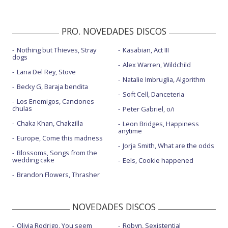
PRO. NOVEDADES DISCOS
Nothing but Thieves, Stray
Kasabian, Act III
dogs
Alex Warren, Wildchild
Lana Del Rey, Stove
Natalie Imbruglia, Algorithm
Becky G, Baraja bendita
Soft Cell, Danceteria
Los Enemigos, Canciones
chulas
Peter Gabriel, o/i
Chaka Khan, Chakzilla
Leon Bridges, Happiness
anytime
Europe, Come this madness
Jorja Smith, What are the odds
Blossoms, Songs from the
wedding cake
Eels, Cookie happened
Brandon Flowers, Thrasher
NOVEDADES DISCOS
Olivia Rodrigo, You seem
Robyn, Sexistential