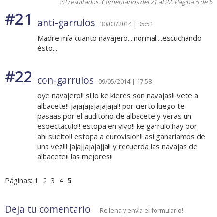
22 resultados. Comentarios del 21 al 22. Página 5 de 5
#21
anti-garrulos
30/03/2014 | 05:51
Madre mía cuanto navajero....normal....escuchando
ésto....
#22
con-garrulos
09/05/2014 | 17:58
oye navajero!! si lo ke kieres son navajas!! vete a
albacete!! jajajajajajajaja!! por cierto luego te
pasaas por el auditorio de albacete y veras un
espectaculo!! estopa en vivo!! ke garrulo hay por
ahi suelto!! estopa a eurovision!! asi ganariamos de
una vez!!! jajajjajajajja!! y recuerda las navajas de
albacete!! las mejores!!
Páginas:
1
2
3
4
5
Deja tu comentario
Rellena y envía el formulario!