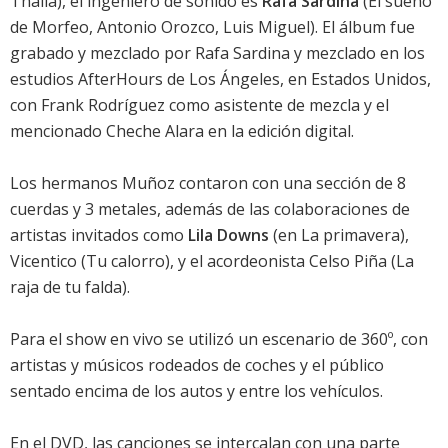
Thalía
), el ingeniero de sonido es
Rafa Sardina
(
El sueño
de Morfeo
,
Antonio Orozco
,
Luis Miguel
). El álbum fue
grabado y mezclado por Rafa Sardina y mezclado en los
estudios AfterHours de Los Ángeles, en Estados Unidos,
con Frank Rodríguez como asistente de mezcla y el
mencionado Cheche Alara en la edición digital.
Los hermanos Muñoz contaron con una sección de 8
cuerdas y 3 metales, además de las colaboraciones de
artistas invitados como
Lila Downs
(en La primavera),
Vicentico
(Tu calorro), y el acordeonista Celso Piña (La
raja de tu falda).
Para el show en vivo se utilizó un escenario de 360º, con
artistas y músicos rodeados de coches y el público
sentado encima de los autos y entre los vehículos.
En el DVD, las canciones se intercalan con una parte