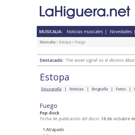
MUSICALIA:
Noticias musicales
Novedades
Musicalia
>
Estopa
> Fuego
Destacado:
'The wow! signal' es el décimo álb
Estopa
Discografía
Noticias
Biografía
Fotos
Fuego
Pop-Rock
Fecha de publicación del disco:
18 de octubre d
1.Atrapado