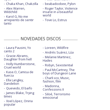
Chaka Khan, Chakzilla
beabadoobee, Pylon
Alex Warren,
Roger Taylor, Violence
Wildchild
insane in a beautiful
world
Karol G, No me
arrepiento de sentir
Tove Lo, Estrus
tanto
NOVEDADES DISCOS
Laura Pausini, Yo
Loreen, Wildfire
canto 2
Andrés Suárez, Lúa
Gracie Abrams,
Melanie Martinez,
Daughter from hell
Hades
Holly Humberstone,
Robyn, Sexistential
Cruel world
Paul McCartney, The
Kase.O, Camisa de
boys of Dungeon Lane
fuerza
Charli xcx, Music,
Ella Langley,
fashion, film
Dandelion
Madonna,
Quevedo, El baifo
Confessions II
James Blake, Trying
Siloé, Terrorismo
times
emocional
Xoel López, Oniria
popular