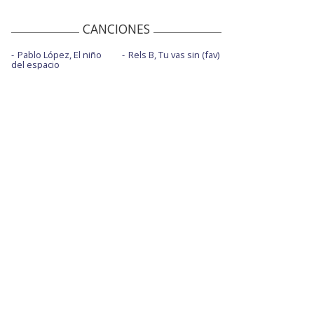
CANCIONES
Pablo López, El niño
Rels B, Tu vas sin (fav)
del espacio