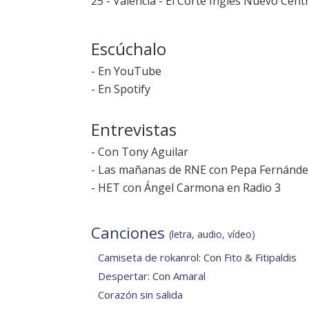
25 - Valencia - El Corte Inglés Nuevo Cent
Escúchalo
-
En YouTube
-
En Spotify
Entrevistas
-
Con Tony Aguilar
-
Las mañanas de RNE con Pepa Fernánde
-
HET con Ángel Carmona en Radio 3
Canciones
(letra, audio, vídeo)
Camiseta de rokanrol
: Con
Fito & Fitipaldis
Despertar
: Con
Amaral
Corazón sin salida