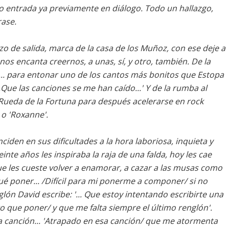
 entrada ya previamente en diálogo. Todo un hallazgo,
rase.
zo de salida, marca de la casa de los Muñoz, con ese deje a
os encanta creernos, a unas, sí, y otro, también. De la
... para entonar uno de los cantos más bonitos que Estopa
...Que las canciones se me han caído...' Y de la rumba al
Rueda de la Fortuna para después acelerarse en rock
 o 'Roxanne'.
iden en sus dificultades a la hora laboriosa, inquieta y
einte años les inspiraba la raja de una falda, hoy les cae
e les cueste volver a enamorar, a cazar a las musas como
é qué poner... /Difícil para mi ponerme a componer/ si no
lón David escribe: '... Que estoy intentando escribirte una
 que poner/ y que me falta siempre el último renglón'.
 canción... 'Atrapado en esa canción/ que me atormenta