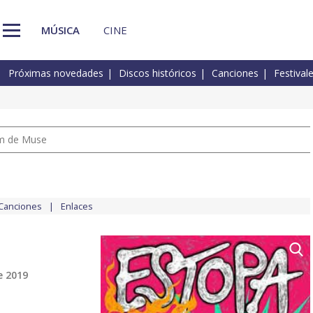
MÚSICA
CINE
Próximas novedades
Discos históricos
Canciones
Festival
um de Muse
Canciones
Enlaces
e 2019