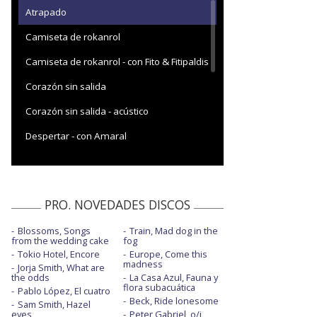
Atrapado
Camiseta de rokanrol
Camiseta de rokanrol - con Fito & Fitipaldis
Corazón sin salida
Corazón sin salida - acústico
Despertar - con Amaral
Despertar - Desde casa
El último renglón - con la letra
PRO. NOVEDADES DISCOS
Fuego
Blossoms, Songs
Train, Mad dog in the
Fuego - acústico
from the wedding cake
fog
Tokio Hotel, Encore
Europe, Come this
Yo no estoy loco - con la letra
madness
Jorja Smith, What are
the odds
La Casa Azul, Fauna y
flora subacuática
Pablo López, El cuatro
Beck, Ride lonesome
Sam Smith, Hazel
eyes
Peter Gabriel, o/i