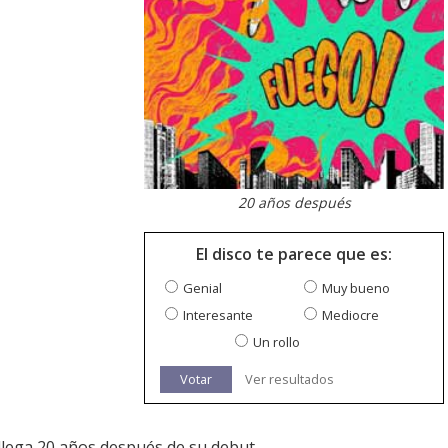
20 años después
El disco te parece que es:
Genial
Muy bueno
Interesante
Mediocre
Un rollo
Votar
Ver resultados
 llega 20 años después de su debut.