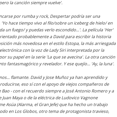
 pero la canción siempre vuelve'.
ncarse por rumba y rock, Despertar podría ser una
'Yo hace tiempo vivo al filo/sobre un iceberg de hielo/ en
a un fuego/ y puedas verlo escondido...'. La película 'Her'
ientado probablemente a David para escribir la historia
osición más novedosa en el estilo Estopa, la más arriesgada
electrónica con la voz de Lady Siri interpretada por la
r su papel en la serie 'La que se avecina'. La otra canción
o fantasmagórico y revelador. Y ese quejío... 'Ay, la luna'.
os... flamante. David y Jose Muñoz ya han aprendido y
producirse, eso sí con el apoyo de viejos compañeros de
e Bao - con el recuerdo siempre a José Antonio Romero y a
 de Juan Maya o de la eléctrica de Ludovico Vagnone
ime Asúa (Alarma, el Gran Jefe) que ha hecho un trabajo
 todo en Los Globos, otro tema de protagonista travieso,