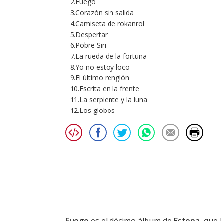
2.Fuego
3.Corazón sin salida
4.Camiseta de rokanrol
5.Despertar
6.Pobre Siri
7.La rueda de la fortuna
8.Yo no estoy loco
9.El último renglón
10.Escrita en la frente
11.La serpiente y la luna
12.Los globos
Fuego
es el décimo álbum de
Estopa
, que