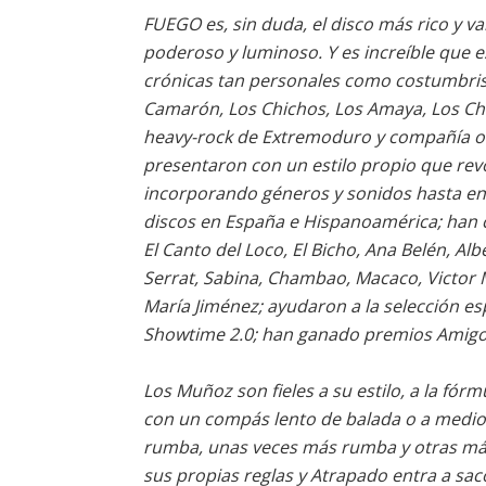
FUEGO es, sin duda, el disco más rico y v
poderoso y luminoso. Y es increíble que
crónicas tan personales como costumbris
Camarón, Los Chichos, Los Amaya, Los Chun
heavy-rock de Extremoduro y compañía o d
presentaron con un estilo propio que rev
incorporando géneros y sonidos hasta en
discos en España e Hispanoamérica; han c
El Canto del Loco, El Bicho, Ana Belén, Al
Serrat, Sabina, Chambao, Macaco, Victor 
María Jiménez; ayudaron a la selección e
Showtime 2.0; han ganado premios Amigo, O
Los Muñoz son fieles a su estilo, a la fór
con un compás lento de balada o a medio
rumba, unas veces más rumba y otras má
sus propias reglas y Atrapado entra a saco