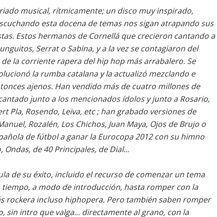
ariado musical, rítmicamente; un disco muy inspirado,
 escuchando esta docena de temas nos sigan atrapando sus
tas. Estos hermanos de Cornellá que crecieron cantando a
guitos, Serrat o Sabina, y a la vez se contagiaron del
e la corriente rapera del hip hop más arrabalero. Se
olucionó la rumba catalana y la actualizó mezclando e
tonces ajenos. Han vendido más de cuatro millones de
antado junto a los mencionados ídolos y junto a Rosario,
bert Pla, Rosendo, Leiva, etc ; han grabado versiones de
Manuel, Rozalén, Los Chichos, Juan Maya, Ojos de Brujo o
spañola de fútbol a ganar la Eurocopa 2012 con su himno
ndas, de 40 Principales, de Dial...
mula de su éxito, incluido el recurso de comenzar un tema
 tiempo, a modo de introducción, hasta romper con la
s rockera incluso hiphopera. Pero también saben romper
, sin intro que valga... directamente al grano, con la