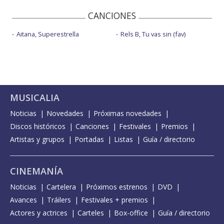
CANCIONES
Aitana, Superestrella
Rels B, Tu vas sin (fav)
MUSICALIA
Noticias
Novedades
Próximas novedades
Discos históricos
Canciones
Festivales
Premios
Artistas y grupos
Portadas
Listas
Guía / directorio
CINEMANÍA
Noticias
Cartelera
Próximos estrenos
DVD
Avances
Tráilers
Festivales + premios
Actores y actrices
Carteles
Box-office
Guía / directorio