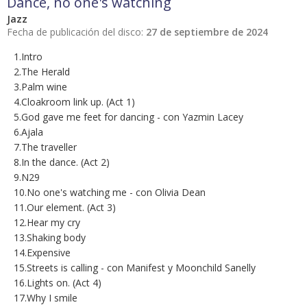
Dance, no one's watching
Jazz
Fecha de publicación del disco:
27 de septiembre de 2024
1.Intro
2.The Herald
3.Palm wine
4.Cloakroom link up. (Act 1)
5.God gave me feet for dancing - con Yazmin Lacey
6.Ajala
7.The traveller
8.In the dance. (Act 2)
9.N29
10.No one's watching me - con Olivia Dean
11.Our element. (Act 3)
12.Hear my cry
13.Shaking body
14.Expensive
15.Streets is calling - con Manifest y Moonchild Sanelly
16.Lights on. (Act 4)
17.Why I smile