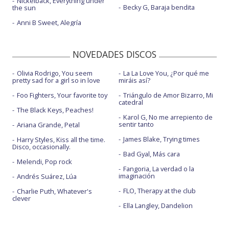
Nickelback, Everything under
Becky G, Baraja bendita
the sun
Anni B Sweet, Alegría
NOVEDADES DISCOS
Olivia Rodrigo, You seem
La La Love You, ¿Por qué me
pretty sad for a girl so in love
miráis así?
Foo Fighters, Your favorite toy
Triángulo de Amor Bizarro, Mi
catedral
The Black Keys, Peaches!
Karol G, No me arrepiento de
sentir tanto
Ariana Grande, Petal
James Blake, Trying times
Harry Styles, Kiss all the time.
Disco, occasionally.
Bad Gyal, Más cara
Melendi, Pop rock
Fangoria, La verdad o la
imaginación
Andrés Suárez, Lúa
FLO, Therapy at the club
Charlie Puth, Whatever's
clever
Ella Langley, Dandelion