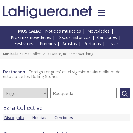
MUSICALIA:
Noticias musicales
Novedades
Próximas novedades
Discos históricos
Canciones
Festivales
Premios
Artistas
Portadas
Listas
Musicalia
>
Ezra Collective
> Dance, no one's watching
Destacado:
'Foreign tongues' es el vigesimoquinto álbum de
estudio de los Rolling Stones
Ezra Collective
Discografía
Noticias
Canciones