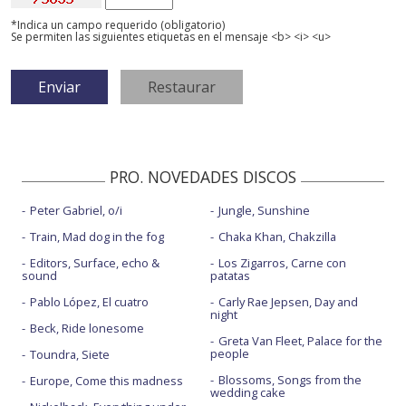
*Indica un campo requerido (obligatorio)
Se permiten las siguientes etiquetas en el mensaje <b> <i> <u>
PRO. NOVEDADES DISCOS
Peter Gabriel, o/i
Jungle, Sunshine
Train, Mad dog in the fog
Chaka Khan, Chakzilla
Editors, Surface, echo &
Los Zigarros, Carne con
sound
patatas
Pablo López, El cuatro
Carly Rae Jepsen, Day and
night
Beck, Ride lonesome
Greta Van Fleet, Palace for the
people
Toundra, Siete
Blossoms, Songs from the
Europe, Come this madness
wedding cake