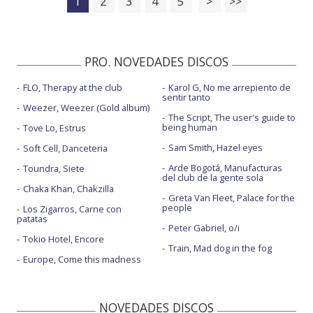
1
2
3
4
5
>
>>
PRO. NOVEDADES DISCOS
FLO, Therapy at the club
Karol G, No me arrepiento de
sentir tanto
Weezer, Weezer (Gold album)
The Script, The user's guide to
being human
Tove Lo, Estrus
Sam Smith, Hazel eyes
Soft Cell, Danceteria
Arde Bogotá, Manufacturas
Toundra, Siete
del club de la gente sola
Chaka Khan, Chakzilla
Greta Van Fleet, Palace for the
people
Los Zigarros, Carne con
patatas
Peter Gabriel, o/i
Tokio Hotel, Encore
Train, Mad dog in the fog
Europe, Come this madness
NOVEDADES DISCOS