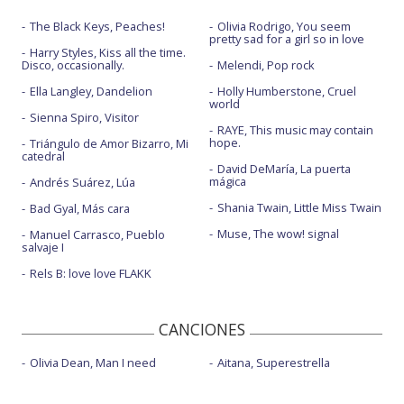
The Black Keys, Peaches!
Olivia Rodrigo, You seem
pretty sad for a girl so in love
Harry Styles, Kiss all the time.
Disco, occasionally.
Melendi, Pop rock
Ella Langley, Dandelion
Holly Humberstone, Cruel
world
Sienna Spiro, Visitor
RAYE, This music may contain
hope.
Triángulo de Amor Bizarro, Mi
catedral
David DeMaría, La puerta
mágica
Andrés Suárez, Lúa
Shania Twain, Little Miss Twain
Bad Gyal, Más cara
Muse, The wow! signal
Manuel Carrasco, Pueblo
salvaje I
Rels B: love love FLAKK
CANCIONES
Olivia Dean, Man I need
Aitana, Superestrella