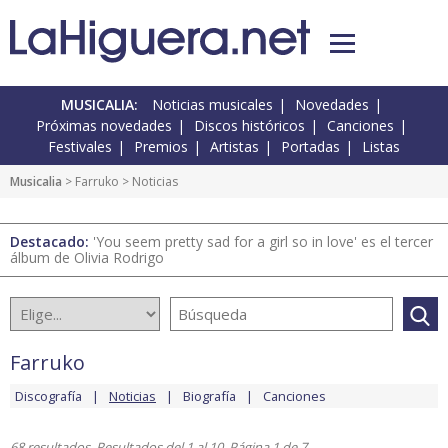
MUSICALIA:
Noticias musicales
Novedades
Próximas novedades
Discos históricos
Canciones
Festivales
Premios
Artistas
Portadas
Listas
Musicalia
>
Farruko
> Noticias
Destacado:
'You seem pretty sad for a girl so in love' es el tercer
álbum de Olivia Rodrigo
Farruko
Discografía
Noticias
Biografía
Canciones
68 resultados. Resultados del 1 al 10. Página 1 de 7