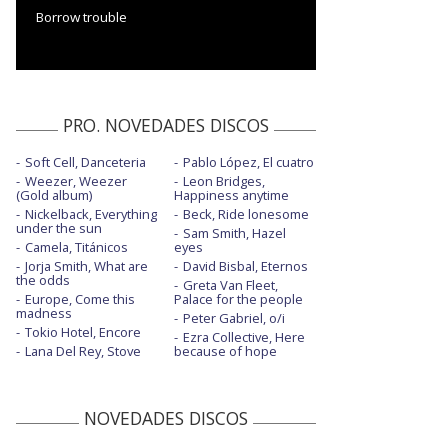
Borrow trouble
PRO. NOVEDADES DISCOS
Soft Cell, Danceteria
Pablo López, El cuatro
Weezer, Weezer
Leon Bridges,
(Gold album)
Happiness anytime
Nickelback, Everything
Beck, Ride lonesome
under the sun
Sam Smith, Hazel
Camela, Titánicos
eyes
Jorja Smith, What are
David Bisbal, Eternos
the odds
Greta Van Fleet,
Europe, Come this
Palace for the people
madness
Peter Gabriel, o/i
Tokio Hotel, Encore
Ezra Collective, Here
Lana Del Rey, Stove
because of hope
NOVEDADES DISCOS