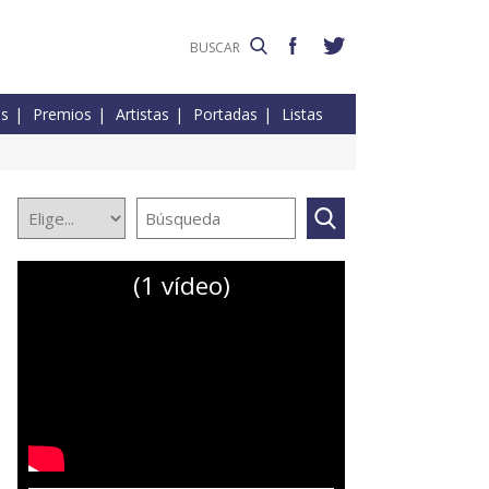
es
Premios
Artistas
Portadas
Listas
(1 vídeo)