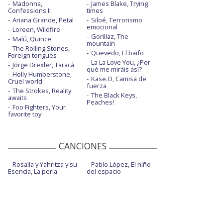
Madonna,
James Blake, Trying
Confessions II
times
Ariana Grande, Petal
Siloé, Terrorismo
emocional
Loreen, Wildfire
Gorillaz, The
Malú, Quince
mountain
The Rolling Stones,
Quevedo, El baifo
Foreign tongues
La La Love You, ¿Por
Jorge Drexler, Taracá
qué me miráis así?
Holly Humberstone,
Kase.O, Camisa de
Cruel world
fuerza
The Strokes, Reality
The Black Keys,
awaits
Peaches!
Foo Fighters, Your
favorite toy
CANCIONES
Rosalía y Yahritza y su
Pablo López, El niño
Esencia, La perla
del espacio