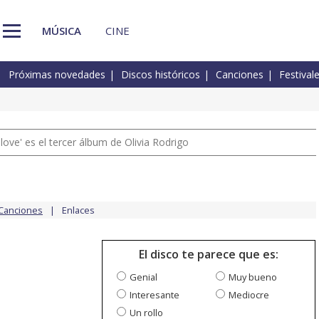
MÚSICA
CINE
Próximas novedades
Discos históricos
Canciones
Festival
 love' es el tercer álbum de Olivia Rodrigo
Canciones
Enlaces
El disco te parece que es:
Genial
Muy bueno
Interesante
Mediocre
Un rollo