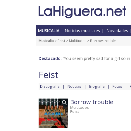
MUSICALIA:
Noticias musicales
Novedades
Musicalia
>
Feist
>
Multitudes
> Borrow trouble
Destacado:
'You seem pretty sad for a girl so in
Feist
Discografía
Noticias
Biografía
Fotos
Borrow trouble
Multitudes
Feist