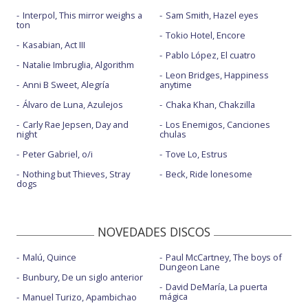
Interpol, This mirror weighs a
Sam Smith, Hazel eyes
ton
Tokio Hotel, Encore
Kasabian, Act III
Pablo López, El cuatro
Natalie Imbruglia, Algorithm
Leon Bridges, Happiness
Anni B Sweet, Alegría
anytime
Álvaro de Luna, Azulejos
Chaka Khan, Chakzilla
Carly Rae Jepsen, Day and
Los Enemigos, Canciones
night
chulas
Peter Gabriel, o/i
Tove Lo, Estrus
Nothing but Thieves, Stray
Beck, Ride lonesome
dogs
NOVEDADES DISCOS
Malú, Quince
Paul McCartney, The boys of
Dungeon Lane
Bunbury, De un siglo anterior
David DeMaría, La puerta
mágica
Manuel Turizo, Apambichao