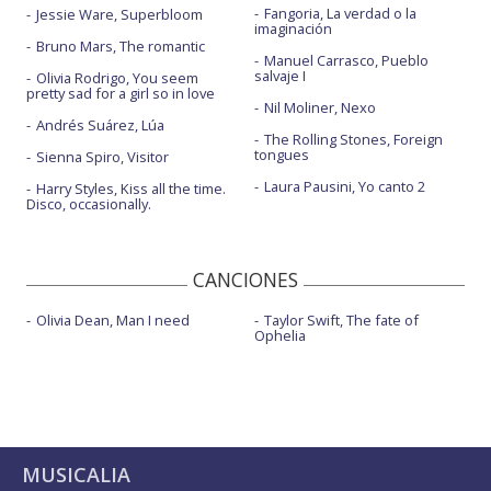
Fangoria, La verdad o la
Jessie Ware, Superbloom
imaginación
Bruno Mars, The romantic
Manuel Carrasco, Pueblo
salvaje I
Olivia Rodrigo, You seem
pretty sad for a girl so in love
Nil Moliner, Nexo
Andrés Suárez, Lúa
The Rolling Stones, Foreign
tongues
Sienna Spiro, Visitor
Laura Pausini, Yo canto 2
Harry Styles, Kiss all the time.
Disco, occasionally.
CANCIONES
Olivia Dean, Man I need
Taylor Swift, The fate of
Ophelia
MUSICALIA