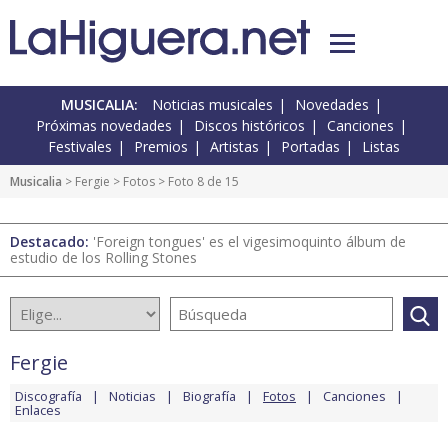
MUSICALIA:
Noticias musicales
Novedades
Próximas novedades
Discos históricos
Canciones
Festivales
Premios
Artistas
Portadas
Listas
Musicalia
>
Fergie
>
Fotos
> Foto 8 de 15
Destacado:
'Foreign tongues' es el vigesimoquinto álbum de
estudio de los Rolling Stones
Fergie
Discografía
Noticias
Biografía
Fotos
Canciones
Enlaces