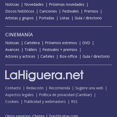
Noticias
Novedades
Próximas novedades
Discos históricos
Canciones
Festivales
Premios
Artistas y grupos
Portadas
Listas
Guía / directorio
CINEMANÍA
Noticias
Cartelera
Próximos estrenos
DVD
Avances
Tráilers
Festivales + premios
Actores y actrices
Carteles
Box-office
Guía / directorio
Contacto
Redacción
Recomienda
Sugiere una web
Aspectos legales
Política de privacidad
(
Cambiar
)
Cookies
Publicidad y webmasters
RSS
Otros servicios:
Chistes
|
Top10Listas.com