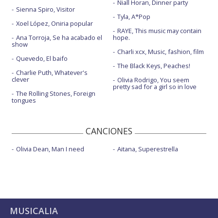
Niall Horan, Dinner party
Sienna Spiro, Visitor
Tyla, A*Pop
Xoel López, Oniria popular
RAYE, This music may contain
Ana Torroja, Se ha acabado el
hope.
show
Charli xcx, Music, fashion, film
Quevedo, El baifo
The Black Keys, Peaches!
Charlie Puth, Whatever's
clever
Olivia Rodrigo, You seem
pretty sad for a girl so in love
The Rolling Stones, Foreign
tongues
CANCIONES
Olivia Dean, Man I need
Aitana, Superestrella
MUSICALIA