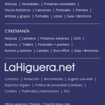
Noticias
Novedades
Próximas novedades
Discos históricos
Canciones
Festivales
Premios
Artistas y grupos
Portadas
Listas
Guía / directorio
CINEMANÍA
Noticias
Cartelera
Próximos estrenos
DVD
Avances
Tráilers
Festivales + premios
Actores y actrices
Carteles
Box-office
Guía / directorio
Contacto
Redacción
Recomienda
Sugiere una web
Aspectos legales
Política de privacidad
(
Cambiar
)
Cookies
Publicidad y webmasters
RSS
Otros servicios:
Chistes
|
Top10Listas.com