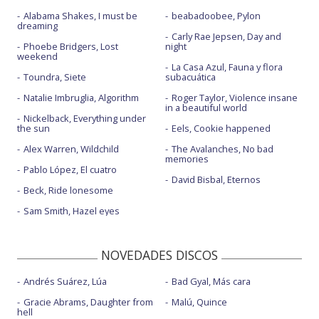
Alabama Shakes, I must be
beabadoobee, Pylon
dreaming
Carly Rae Jepsen, Day and
Phoebe Bridgers, Lost
night
weekend
La Casa Azul, Fauna y flora
Toundra, Siete
subacuática
Natalie Imbruglia, Algorithm
Roger Taylor, Violence insane
in a beautiful world
Nickelback, Everything under
the sun
Eels, Cookie happened
Alex Warren, Wildchild
The Avalanches, No bad
memories
Pablo López, El cuatro
David Bisbal, Eternos
Beck, Ride lonesome
Sam Smith, Hazel eyes
NOVEDADES DISCOS
Andrés Suárez, Lúa
Bad Gyal, Más cara
Gracie Abrams, Daughter from
Malú, Quince
hell