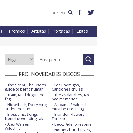
es
Premios
Artistas
Portadas
Listas
PRO. NOVEDADES DISCOS
The Script, The user's
Los Enemigos,
guide to being human
Canciones chulas
Train, Mad dog in the
The Avalanches, No
fog
bad memories
Nickelback, Everything
Alabama Shakes, I
under the sun
must be dreaming
Blossoms, Songs
Brandon Flowers,
from the wedding cake
Thrasher
Alex Warren,
Beck, Ride lonesome
Wildchild
Nothing but Thieves,