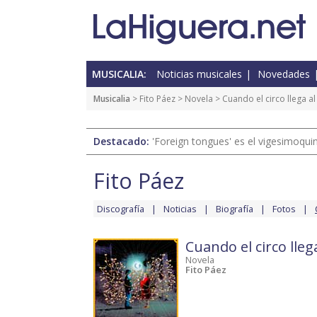
MUSICALIA:
Noticias musicales
Novedades
Musicalia
>
Fito Páez
>
Novela
>
Cuando el circo llega a
Destacado:
'Foreign tongues' es el vigesimoqui
Fito Páez
Discografía
Noticias
Biografía
Fotos
Cuando el circo lleg
Novela
Fito Páez