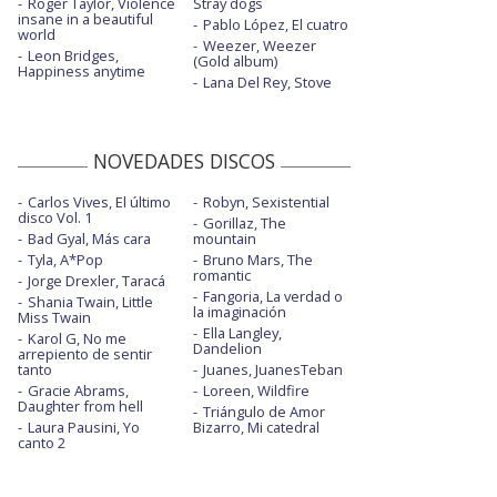
Roger Taylor, Violence
Stray dogs
insane in a beautiful
Pablo López, El cuatro
world
Weezer, Weezer
Leon Bridges,
(Gold album)
Happiness anytime
Lana Del Rey, Stove
NOVEDADES DISCOS
Carlos Vives, El último
Robyn, Sexistential
disco Vol. 1
Gorillaz, The
Bad Gyal, Más cara
mountain
Tyla, A*Pop
Bruno Mars, The
romantic
Jorge Drexler, Taracá
Fangoria, La verdad o
Shania Twain, Little
la imaginación
Miss Twain
Ella Langley,
Karol G, No me
Dandelion
arrepiento de sentir
tanto
Juanes, JuanesTeban
Gracie Abrams,
Loreen, Wildfire
Daughter from hell
Triángulo de Amor
Laura Pausini, Yo
Bizarro, Mi catedral
canto 2