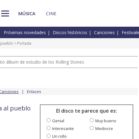
MÚSICA
CINE
Próximas novedades
Discos históricos
Canciones
Festival
l pueblo
> Portada
nto álbum de estudio de los Rolling Stones
Canciones
Enlaces
a al pueblo
El disco te parece que es:
Genial
Muy bueno
Interesante
Mediocre
Un rollo