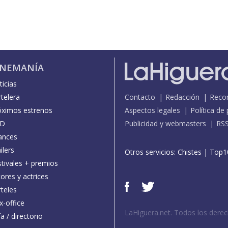
INEMANÍA
icias
telera
Contacto
Redacción
Reco
óximos estrenos
Aspectos legales
Política de
D
Publicidad y webmasters
RS
ances
ilers
Otros servicios:
Chistes
|
Top1
stivales + premios
ores y actrices
teles
x-office
LaHiguera.net. Todos los dere
a / directorio