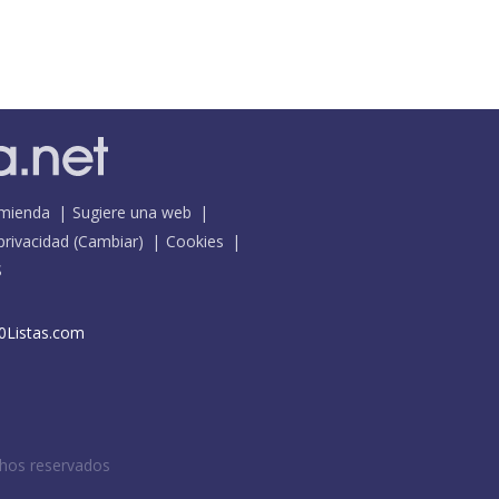
mienda
Sugiere una web
 privacidad
(
Cambiar
)
Cookies
S
0Listas.com
chos reservados