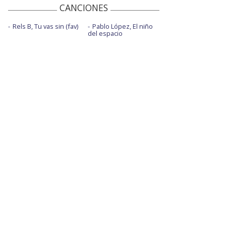
CANCIONES
Rels B, Tu vas sin (fav)
Pablo López, El niño
del espacio