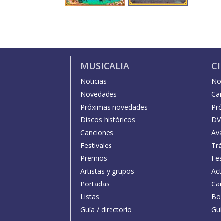
MUSICALIA
C
Noticias
Not
Novedades
Car
Próximas novedades
Pr
Discos históricos
DV
Canciones
Av
Festivales
Trá
Premios
Fe
Artistas y grupos
Act
Portadas
Car
Listas
Bo
Guía / directorio
Guí