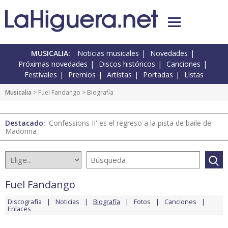
MUSICALIA:
Noticias musicales
Novedades
Próximas novedades
Discos históricos
Canciones
Festivales
Premios
Artistas
Portadas
Listas
Musicalia
>
Fuel Fandango
> Biografía
Destacado:
'Confessions II' es el regreso a la pista de baile de
Madonna
Fuel Fandango
Discografía
Noticias
Biografía
Fotos
Canciones
Enlaces