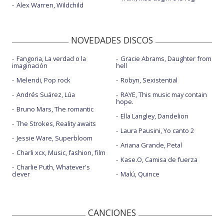
Alex Warren, Wildchild
NOVEDADES DISCOS
Fangoria, La verdad o la
Gracie Abrams, Daughter from
imaginación
hell
Melendi, Pop rock
Robyn, Sexistential
Andrés Suárez, Lúa
RAYE, This music may contain
hope.
Bruno Mars, The romantic
Ella Langley, Dandelion
The Strokes, Reality awaits
Laura Pausini, Yo canto 2
Jessie Ware, Superbloom
Ariana Grande, Petal
Charli xcx, Music, fashion, film
Kase.O, Camisa de fuerza
Charlie Puth, Whatever's
clever
Malú, Quince
CANCIONES