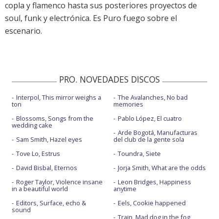
copla y flamenco hasta sus posteriores proyectos de
soul, funk y electrónica. Es Puro fuego sobre el
escenario.
PRO. NOVEDADES DISCOS
Interpol, This mirror weighs a
The Avalanches, No bad
ton
memories
Blossoms, Songs from the
Pablo López, El cuatro
wedding cake
Arde Bogotá, Manufacturas
Sam Smith, Hazel eyes
del club de la gente sola
Tove Lo, Estrus
Toundra, Siete
David Bisbal, Eternos
Jorja Smith, What are the odds
Roger Taylor, Violence insane
Leon Bridges, Happiness
in a beautiful world
anytime
Editors, Surface, echo &
Eels, Cookie happened
sound
Train, Mad dog in the fog