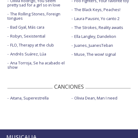
Olivia Rodrigo, You seem
Foo Fighters, Your favorite toy
Salvaje - en Oh! My LOL con Juanma Latorre
pretty sad for a girl so in love
The Black Keys, Peaches!
Salvaje - Live Wizink Center Madrid. 30 Nov 2017
The Rolling Stones, Foreign
tongues
Laura Pausini, Yo canto 2
Salvaje - Spotify buzz
Bad Gyal, Más cara
The Strokes, Reality awaits
Toda la vida
Robyn, Sexistential
Ella Langley, Dandelion
Toda la vida - acústico para Mondo Sonoro
FLO, Therapy at the club
Juanes, JuanesTeban
Andrés Suárez, Lúa
Muse, The wow! signal
Toda la vida - en Abierto hasta las 2
Ana Torroja, Se ha acabado el
Toda la vida - Spotify buzz
show
Today - en Abierto hasta las 2
CANCIONES
Un sonido - con Iván Ferreiro
Aitana, Superestrella
Olivia Dean, Man I need
MUSICALIA