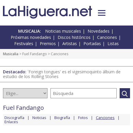
MUSICALIA:
Noticias musicales
Novedades
Próximas novedades
Discos históricos
Canciones
Festivales
Premios
Artistas
Portadas
Listas
Musicalia
>
Fuel Fandango
> Canciones
Destacado:
'Foreign tongues' es el vigesimoquinto álbum de
estudio de los Rolling Stones
Fuel Fandango
Discografía
Noticias
Biografía
Fotos
Canciones
Enlaces