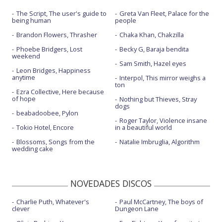
The Script, The user's guide to
Greta Van Fleet, Palace for the
La primavera - en Abierto hasta las 2
being human
people
La primavera - Spotify buzz
Brandon Flowers, Thrasher
Chaka Khan, Chakzilla
Phoebe Bridgers, Lost
Becky G, Baraja bendita
Las manos - con Leo Rizzi
weekend
Sam Smith, Hazel eyes
Llorona - con Depedro
Leon Bridges, Happiness
anytime
Interpol, This mirror weighs a
ton
Medina - con la letra
Ezra Collective, Here because
of hope
Nothing but Thieves, Stray
Mi danza
dogs
beabadoobee, Pylon
Mi huella - con María José Llergo
Roger Taylor, Violence insane
Tokio Hotel, Encore
in a beautiful world
Nuevo mundo - con Juancho Marqués
Blossoms, Songs from the
Natalie Imbruglia, Algorithm
wedding cake
Por la vereda
Ruido - con Amadou & Mariam
NOVEDADES DISCOS
Salvaje
Charlie Puth, Whatever's
Paul McCartney, The boys of
Salvaje - en Abierto hasta las 2
clever
Dungeon Lane