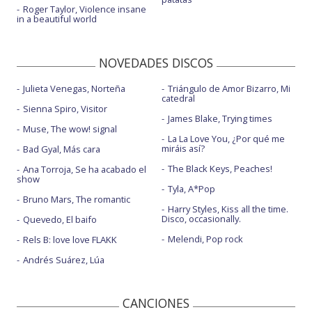
Roger Taylor, Violence insane
in a beautiful world
NOVEDADES DISCOS
Julieta Venegas, Norteña
Triángulo de Amor Bizarro, Mi
catedral
Sienna Spiro, Visitor
James Blake, Trying times
Muse, The wow! signal
La La Love You, ¿Por qué me
miráis así?
Bad Gyal, Más cara
The Black Keys, Peaches!
Ana Torroja, Se ha acabado el
show
Tyla, A*Pop
Bruno Mars, The romantic
Harry Styles, Kiss all the time.
Disco, occasionally.
Quevedo, El baifo
Melendi, Pop rock
Rels B: love love FLAKK
Andrés Suárez, Lúa
CANCIONES