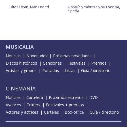
Olivia Dean, Man I need
Rosalía y Yahritza y su Esencia,
La perla
MUSICALIA
Noticias
Novedades
Próximas novedades
Discos históricos
Canciones
Festivales
Premios
Artistas y grupos
Portadas
Listas
Guía / directorio
CINEMANÍA
Noticias
Cartelera
Próximos estrenos
DVD
Avances
Tráilers
Festivales + premios
Actores y actrices
Carteles
Box-office
Guía / directorio