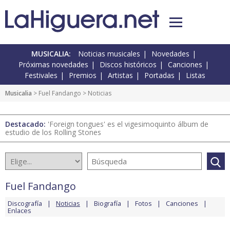
MUSICALIA:
Noticias musicales
Novedades
Próximas novedades
Discos históricos
Canciones
Festivales
Premios
Artistas
Portadas
Listas
Musicalia
>
Fuel Fandango
> Noticias
Destacado:
'Foreign tongues' es el vigesimoquinto álbum de
estudio de los Rolling Stones
Fuel Fandango
Discografía
Noticias
Biografía
Fotos
Canciones
Enlaces