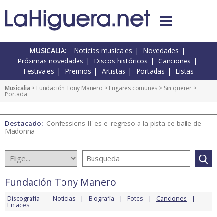
MUSICALIA:
Noticias musicales
Novedades
Próximas novedades
Discos históricos
Canciones
Festivales
Premios
Artistas
Portadas
Listas
Musicalia
>
Fundación Tony Manero
>
Lugares comunes
>
Sin querer
>
Portada
Destacado:
'Confessions II' es el regreso a la pista de baile de
Madonna
Fundación Tony Manero
Discografía
Noticias
Biografía
Fotos
Canciones
Enlaces