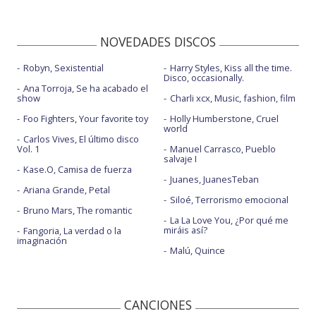
NOVEDADES DISCOS
Robyn, Sexistential
Harry Styles, Kiss all the time.
Disco, occasionally.
Ana Torroja, Se ha acabado el
show
Charli xcx, Music, fashion, film
Foo Fighters, Your favorite toy
Holly Humberstone, Cruel
world
Carlos Vives, El último disco
Vol. 1
Manuel Carrasco, Pueblo
salvaje I
Kase.O, Camisa de fuerza
Juanes, JuanesTeban
Ariana Grande, Petal
Siloé, Terrorismo emocional
Bruno Mars, The romantic
La La Love You, ¿Por qué me
miráis así?
Fangoria, La verdad o la
imaginación
Malú, Quince
CANCIONES