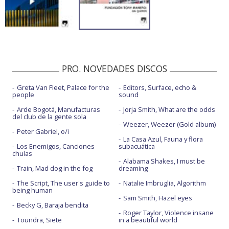
PRO. NOVEDADES DISCOS
Greta Van Fleet, Palace for the
Editors, Surface, echo &
people
sound
Arde Bogotá, Manufacturas
Jorja Smith, What are the odds
del club de la gente sola
Weezer, Weezer (Gold album)
Peter Gabriel, o/i
La Casa Azul, Fauna y flora
Los Enemigos, Canciones
subacuática
chulas
Alabama Shakes, I must be
Train, Mad dog in the fog
dreaming
The Script, The user's guide to
Natalie Imbruglia, Algorithm
being human
Sam Smith, Hazel eyes
Becky G, Baraja bendita
Roger Taylor, Violence insane
Toundra, Siete
in a beautiful world