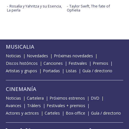
Rosalía y Yahritza y su Esencia,
Taylor Swift, The fate of
La perla
Ophelia
MUSICALIA
Noticias
Novedades
Próximas novedades
Discos históricos
Canciones
Festivales
Premios
Artistas y grupos
Portadas
Listas
Guía / directorio
CINEMANÍA
Noticias
Cartelera
Próximos estrenos
DVD
Avances
Tráilers
Festivales + premios
Actores y actrices
Carteles
Box-office
Guía / directorio