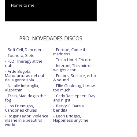
Home to me
PRO. NOVEDADES DISCOS
Soft Cell, Danceteria
Europe, Come this
madness
Toundra, Siete
Tokio Hotel, Encore
FLO, Therapy at the
club
Interpol, This mirror
weighs a ton
Arde Bogotá,
Manufacturas del club
Editors, Surface, echo
de la gente sola
& sound
Natalie Imbruglia,
Ellie Goulding, I know
Algorithm
too much
Train, Mad dog in the
Carly Rae Jepsen, Day
fog
and night
Los Enemigos,
Becky G, Baraja
Canciones chulas
bendita
Roger Taylor, Violence
Leon Bridges,
insane in a beautiful
Happiness anytime
world