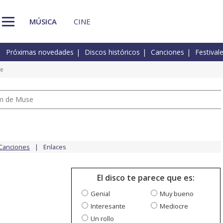
MÚSICA
CINE
Próximas novedades
Discos históricos
Canciones
Festival
e
um de Muse
Canciones
Enlaces
El disco te parece que es:
Genial
Muy bueno
Interesante
Mediocre
Un rollo