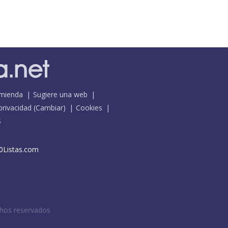
mienda
Sugiere una web
 privacidad
(
Cambiar
)
Cookies
S
0Listas.com
chos reservados