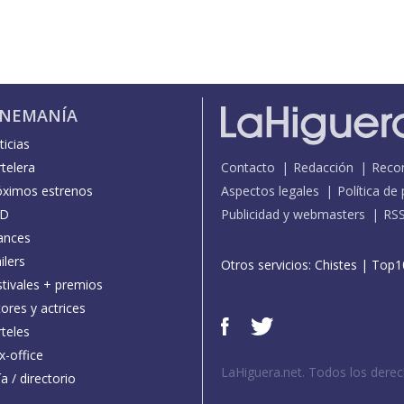
INEMANÍA
icias
telera
Contacto
Redacción
Reco
óximos estrenos
Aspectos legales
Política de
D
Publicidad y webmasters
RS
ances
ilers
Otros servicios:
Chistes
|
Top1
stivales + premios
ores y actrices
teles
x-office
LaHiguera.net. Todos los dere
a / directorio