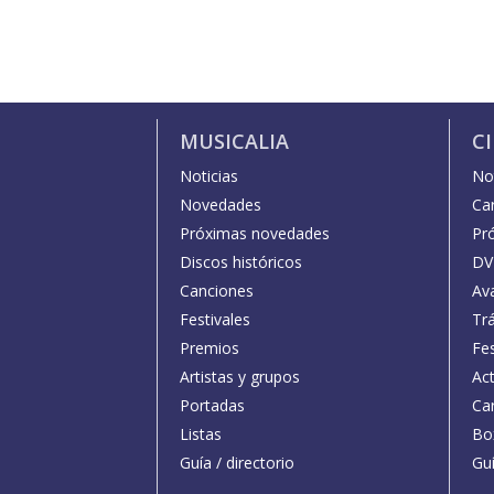
MUSICALIA
C
Noticias
Not
Novedades
Car
Próximas novedades
Pr
Discos históricos
DV
Canciones
Av
Festivales
Trá
Premios
Fe
Artistas y grupos
Act
Portadas
Car
Listas
Bo
Guía / directorio
Guí