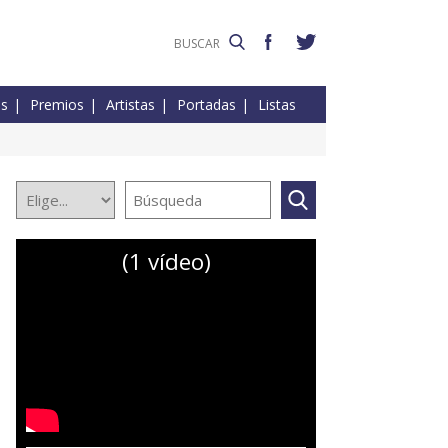
es
Premios
Artistas
Portadas
Listas
(1 vídeo)