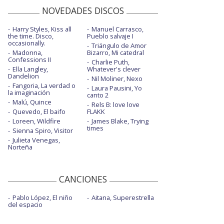
NOVEDADES DISCOS
Harry Styles, Kiss all
Manuel Carrasco,
the time. Disco,
Pueblo salvaje I
occasionally.
Triángulo de Amor
Madonna,
Bizarro, Mi catedral
Confessions II
Charlie Puth,
Ella Langley,
Whatever's clever
Dandelion
Nil Moliner, Nexo
Fangoria, La verdad o
Laura Pausini, Yo
la imaginación
canto 2
Malú, Quince
Rels B: love love
Quevedo, El baifo
FLAKK
Loreen, Wildfire
James Blake, Trying
times
Sienna Spiro, Visitor
Julieta Venegas,
Norteña
CANCIONES
Pablo López, El niño
Aitana, Superestrella
del espacio