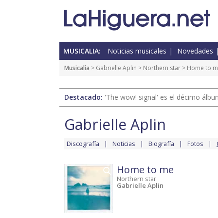
MUSICALIA:
Noticias musicales
Novedades
Musicalia
>
Gabrielle Aplin
>
Northern star
> Home to m
Destacado:
'The wow! signal' es el décimo álb
Gabrielle Aplin
Discografía
Noticias
Biografía
Fotos
Home to me
Northern star
Gabrielle Aplin