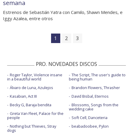
semana
Estrenos de Sebastián Yatra con Camilo, Shawn Mendes, e
Iggy Azalea, entre otros
1
2
3
PRO. NOVEDADES DISCOS
Roger Taylor, Violence insane
The Script, The user's guide to
in a beautiful world
being human
Álvaro de Luna, Azulejos
Brandon Flowers, Thrasher
Kasabian, Act III
David Bisbal, Eternos
Becky G, Baraja bendita
Blossoms, Songs from the
wedding cake
Greta Van Fleet, Palace for the
people
Soft Cell, Danceteria
Nothing but Thieves, Stray
beabadoobee, Pylon
dogs