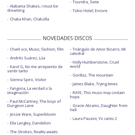
Toundra, Siete
Alabama Shakes, I must be
dreaming
Tokio Hotel, Encore
Chaka Khan, Chakzilla
NOVEDADES DISCOS
Charli xcx, Music, fashion, film
Triángulo de Amor Bizarro, Mi
catedral
Andrés Suárez, Lúa
Holly Humberstone, Cruel
world
Karol G, No me arrepiento de
sentir tanto
Gorillaz, The mountain
Sienna Spiro, Visitor
James Blake, Trying times
Fangoria, La verdad o la
imaginación
RAYE, This music may contain
hope.
Paul McCartney, The boys of
Dungeon Lane
Gracie Abrams, Daughter from
hell
Jessie Ware, Superbloom
Laura Pausini, Yo canto 2
Ella Langley, Dandelion
The Strokes, Reality awaits