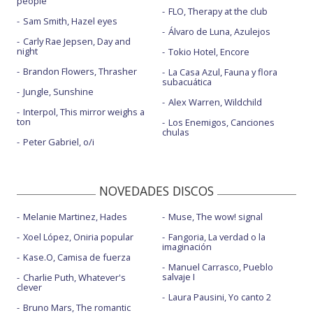
people
FLO, Therapy at the club
Sam Smith, Hazel eyes
Wolves
Álvaro de Luna, Azulejos
Carly Rae Jepsen, Day and
night
Tokio Hotel, Encore
Brandon Flowers, Thrasher
La Casa Azul, Fauna y flora
subacuática
Jungle, Sunshine
Alex Warren, Wildchild
Interpol, This mirror weighs a
ton
Los Enemigos, Canciones
chulas
Peter Gabriel, o/i
NOVEDADES DISCOS
Melanie Martinez, Hades
Muse, The wow! signal
Xoel López, Oniria popular
Fangoria, La verdad o la
imaginación
Kase.O, Camisa de fuerza
Manuel Carrasco, Pueblo
salvaje I
Charlie Puth, Whatever's
clever
Laura Pausini, Yo canto 2
Bruno Mars, The romantic