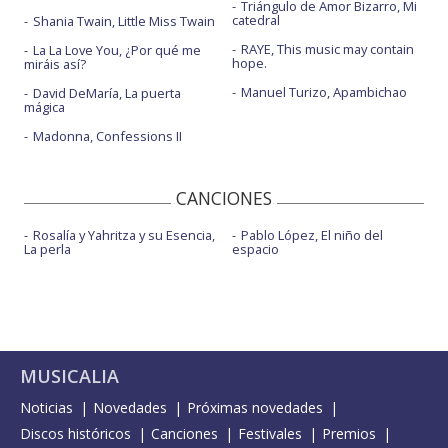
Triángulo de Amor Bizarro, Mi
catedral
Shania Twain, Little Miss Twain
RAYE, This music may contain
La La Love You, ¿Por qué me
hope.
miráis así?
Manuel Turizo, Apambichao
David DeMaría, La puerta
mágica
Madonna, Confessions II
CANCIONES
Rosalía y Yahritza y su Esencia,
Pablo López, El niño del
La perla
espacio
MUSICALIA
Noticias
Novedades
Próximas novedades
Discos históricos
Canciones
Festivales
Premios