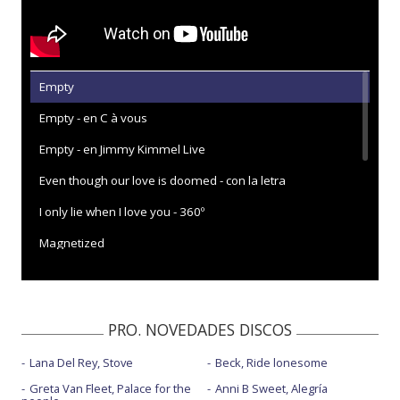
Empty
Empty - en C à vous
Empty - en Jimmy Kimmel Live
Even though our love is doomed - con la letra
I only lie when I love you - 360º
Magnetized
No gods no masters
No horses
PRO. NOVEDADES DISCOS
The creeps
Lana Del Rey, Stove
Beck, Ride lonesome
The men who rule the world
Greta Van Fleet, Palace for the
Anni B Sweet, Alegría
There's no future in optimism