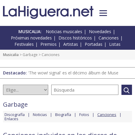
MUSICALIA:
Noticias musicales
Novedades
Próximas novedades
Discos históricos
Canciones
Festivales
Premios
Artistas
Portadas
Listas
Musicalia
>
Garbage
> Canciones
Destacado:
'The wow! signal' es el décimo álbum de Muse
Garbage
Discografía
Noticias
Biografía
Fotos
Canciones
Enlaces