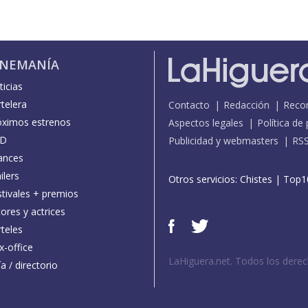
INEMANÍA
icias
telera
Contacto
Redacción
Reco
óximos estrenos
Aspectos legales
Política de
D
Publicidad y webmasters
RS
ances
ilers
Otros servicios:
Chistes
|
Top1
stivales + premios
ores y actrices
teles
x-office
LaHiguera.net. Todos los dere
a / directorio