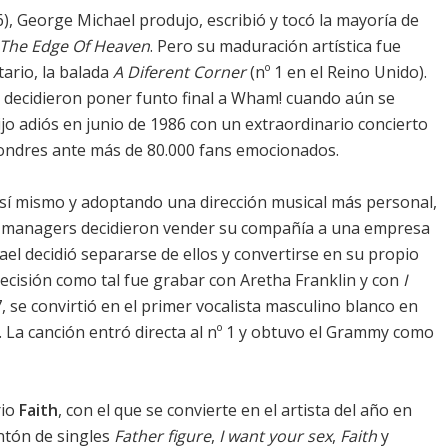
), George Michael produjo, escribió y tocó la mayoría de
The Edge Of Heaven
. Pero su maduración artística fue
tario, la balada
A Diferent Corner
(nº 1 en el Reino Unido).
 decidieron poner funto final a Wham! cuando aún se
jo adiós en junio de 1986 con un extraordinario concierto
ondres ante más de 80.000 fans emocionados.
sí mismo y adoptando una dirección musical más personal,
us managers decidieron vender su compañía a una empresa
el decidió separarse de ellos y convertirse en su propio
cisión como tal fue grabar con Aretha Franklin y con
I
 se convirtió en el primer vocalista masculino blanco en
. La canción entró directa al nº 1 y obtuvo el Grammy como
rio
Faith
, con el que se convierte en el artista del año en
ntón de singles
Father figure
,
I want your sex
,
Faith
y