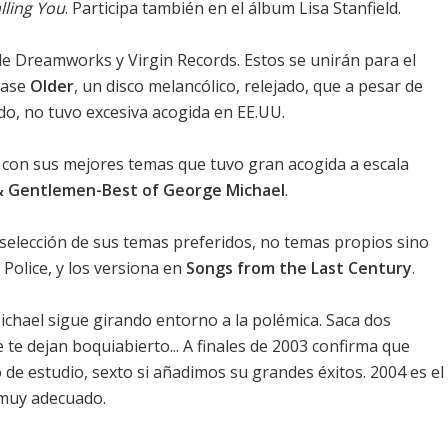
lling You
. Participa también en el álbum Lisa Stanfield.
e Dreamworks y Virgin Records. Estos se unirán para el
zase
Older
, un disco melancólico, relejado, que a pesar de
o, no tuvo excesiva acogida en EE.UU.
io con sus mejores temas que tuvo gran acogida a escala
& Gentlemen-Best of George Michael
.
a selección de sus temas preferidos, no temas propios sino
Police, y los versiona en
Songs from the Last Century
.
ichael sigue girando entorno a la polémica. Saca dos
 te dejan boquiabierto... A finales de 2003 confirma que
 de estudio, sexto si añadimos su grandes éxitos. 2004 es el
a muy adecuado.