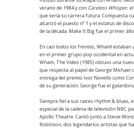
Incluso durante su etapa con Wham!, Georg
verano de 1984 y con
Careless Whisper
, e
que sería su carrera futura. Compuesta c
alcanzó el puesto nº 1 y el estatus de dis
de la década. Make It Big fue el primer álb
En casi todos los frentes, Wham! estaban a
en el primer grupo pop occidental en actua
Wham, The Video (1985) obtuvo una nueva
que respecta al papel de George Michael 
entrega del premio Ivor Novello como Co
de su generación. George fue el galardona
Siempre fiel a sus raíces rhythm & blues
especial de la cadena de televisión NBC pa
Apollo Theatre. Cantó junto a Stevie Won
Robinson, dos legendarios artistas que hab