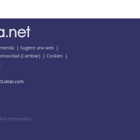
mienda
Sugiere una web
 privacidad
(
Cambiar
)
Cookies
S
0Listas.com
chos reservados