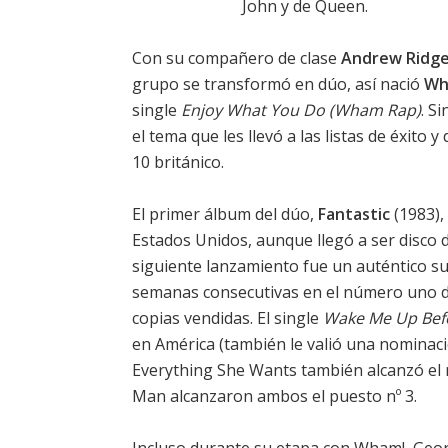
John y de Queen.
Con su compañero de clase
Andrew Ridge
grupo se transformó en dúo, así nació
Wh
single
Enjoy What You Do (Wham Rap)
. S
el tema que les llevó a las listas de éxito
10 británico.
El primer álbum del dúo,
Fantastic
(1983), 
Estados Unidos, aunque llegó a ser disco 
siguiente lanzamiento fue un auténtico s
semanas consecutivas en el número uno de
copias vendidas. El single
Wake Me Up Bef
en América (también le valió una nominac
Everything She Wants también alcanzó el 
Man alcanzaron ambos el puesto nº 3.