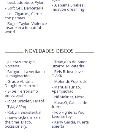
beabadoobee, Pylon
Alabama Shakes, I
Soft Cell, Danceteria
must be dreaming
Los Zigarros, Carne
con patatas
Roger Taylor, Violence
insane in a beautiful
world
NOVEDADES DISCOS
Julieta Venegas,
Triángulo de Amor
Norteña
Bizarro, Mi catedral
Fangoria, La verdad o
Rels B: love love
la imaginación
FLAKK
Gracie Abrams,
Melendi, Pop rock
Daughter from hell
Manuel Turizo,
Siloé, Terrorismo
Apambichao
emocional
Nil Moliner, Nexo
Jorge Drexler, Taracá
Kase.O, Camisa de
Tyla, A*Pop
fuerza
Robyn, Sexistential
Foo Fighters, Your
favorite toy
Harry Styles, Kiss all
the time. Disco,
Kany García, Puerta
occasionally.
abierta