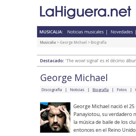
MUSICALIA:
Noticias musicales
Novedades
Musicalia
>
George Michael
> Biografía
Destacado:
'The wow! signal' es el décimo álb
George Michael
Discografía
Noticias
Biografía
Fotos
George Michael nació el 25
Panayiotou, su verdadero n
la música de baile de los c
entonces en el Reino Unid