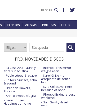
es
Premios
Artistas
Portadas
Listas
PRO. NOVEDADES DISCOS
La Casa Azul, Fauna y
Interpol, This mirror
flora subacuática
weighs a ton
Pablo López, El cuatro
Karol G, No me
arrepiento de sentir
Editors, Surface, echo
tanto
& sound
Ezra Collective, Here
Brandon Flowers,
because of hope
Thrasher
Phoebe Bridgers, Lost
Anni B Sweet, Alegría
weekend
Leon Bridges,
Sam Smith, Hazel
Happiness anytime
eyes