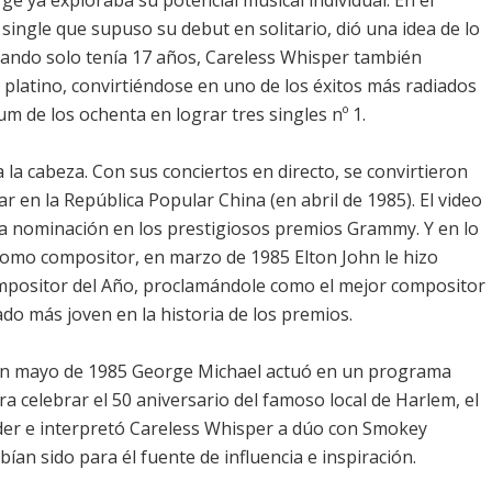
e ya exploraba su potencial musical individual. En el
l single que supuso su debut en solitario, dió una idea de lo
uando solo tenía 17 años, Careless Whisper también
co platino, convirtiéndose en uno de los éxitos más radiados
um de los ochenta en lograr tres singles nº 1.
 la cabeza. Con sus conciertos en directo, se convirtieron
r en la República Popular China (en abril de 1985). El video
 nominación en los prestigiosos premios Grammy. Y en lo
como compositor, en marzo de 1985 Elton John le hizo
mpositor del Año, proclamándole como el mejor compositor
do más joven en la historia de los premios.
, en mayo de 1985 George Michael actuó en un programa
ra celebrar el 50 aniversario del famoso local de Harlem, el
der e interpretó Careless Whisper a dúo con Smokey
ían sido para él fuente de influencia e inspiración.