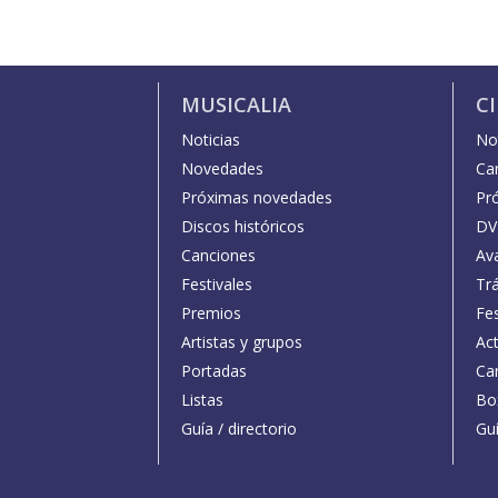
MUSICALIA
C
Noticias
Not
Novedades
Car
Próximas novedades
Pr
Discos históricos
DV
Canciones
Av
Festivales
Trá
Premios
Fe
Artistas y grupos
Act
Portadas
Car
Listas
Bo
Guía / directorio
Guí