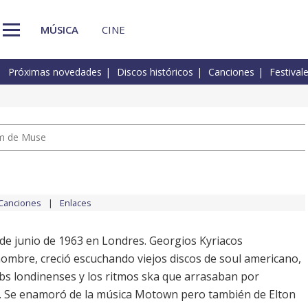
MÚSICA
CINE
Próximas novedades
Discos históricos
Canciones
Festival
um de Muse
Canciones
Enlaces
 de junio de 1963 en Londres. Georgios Kyriacos
ombre, creció escuchando viejos discos de soul americano,
lubs londinenses y los ritmos ska que arrasaban por
o. Se enamoró de la música Motown pero también de Elton