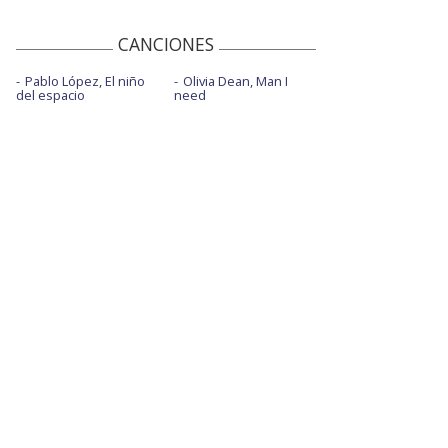
CANCIONES
Pablo López, El niño
Olivia Dean, Man I
del espacio
need