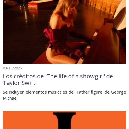
03/10/2025
Los créditos de 'The life of a showgirl' de
Taylor Swift
Se incluyen elementos musicales del 'Father figure' de George
Michael