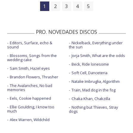
1
2
3
4
5
PRO. NOVEDADES DISCOS
Editors, Surface, echo &
Nickelback, Everything under
sound
the sun
Blossoms, Songs from the
Jorja Smith, What are the odds
wedding cake
Beck, Ride lonesome
Sam Smith, Hazel eyes
Soft Cell, Danceteria
Brandon Flowers, Thrasher
Natalie Imbruglia, Algorithm
The Avalanches, No bad
memories
Train, Mad dog in the fog
Eels, Cookie happened
Chaka Khan, Chakzilla
Ellie Goulding, I know too
Nothing but Thieves, Stray
much
dogs
Alex Warren, Wildchild