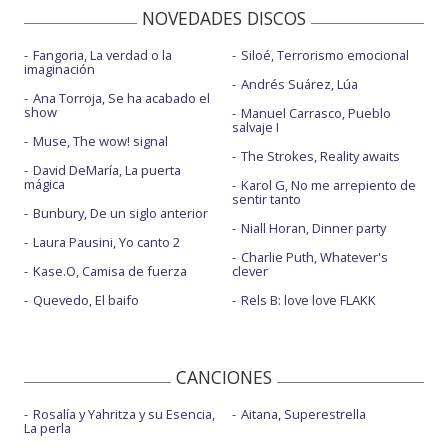
NOVEDADES DISCOS
Fangoria, La verdad o la
Siloé, Terrorismo emocional
imaginación
Andrés Suárez, Lúa
Ana Torroja, Se ha acabado el
show
Manuel Carrasco, Pueblo
salvaje I
Muse, The wow! signal
The Strokes, Reality awaits
David DeMaría, La puerta
mágica
Karol G, No me arrepiento de
sentir tanto
Bunbury, De un siglo anterior
Niall Horan, Dinner party
Laura Pausini, Yo canto 2
Charlie Puth, Whatever's
Kase.O, Camisa de fuerza
clever
Quevedo, El baifo
Rels B: love love FLAKK
CANCIONES
Rosalía y Yahritza y su Esencia,
Aitana, Superestrella
La perla