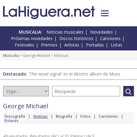
MUSICALIA:
Noticias musicales
Novedades
Próximas novedades
Discos históricos
Canciones
Festivales
Premios
Artistas
Portadas
Listas
Musicalia
>
George Michael
> Noticias
Destacado:
'The wow! signal' es el décimo álbum de Muse
George Michael
Discografía
Noticias
Biografía
Fotos
Canciones
Enlaces
49 resultados. Resultados del 1 al 10. Página 1 de 5