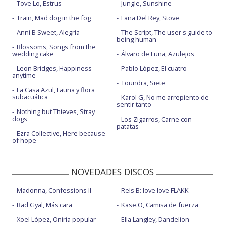
Tove Lo, Estrus
Jungle, Sunshine
Train, Mad dog in the fog
Lana Del Rey, Stove
Anni B Sweet, Alegría
The Script, The user's guide to
being human
Blossoms, Songs from the
wedding cake
Álvaro de Luna, Azulejos
Leon Bridges, Happiness
Pablo López, El cuatro
anytime
Toundra, Siete
La Casa Azul, Fauna y flora
subacuática
Karol G, No me arrepiento de
sentir tanto
Nothing but Thieves, Stray
dogs
Los Zigarros, Carne con
patatas
Ezra Collective, Here because
of hope
NOVEDADES DISCOS
Madonna, Confessions II
Rels B: love love FLAKK
Bad Gyal, Más cara
Kase.O, Camisa de fuerza
Xoel López, Oniria popular
Ella Langley, Dandelion