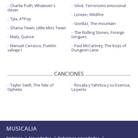
Charlie Puth, Whatever's
Siloé, Terrorismo emocional
clever
Loreen, Wildfire
Tyla, A*Pop
Gorillaz, The mountain
Shania Twain, Little Miss Twain
The Rolling Stones, Foreign
Malú, Quince
tongues
Manuel Carrasco, Pueblo
Paul McCartney, The boys of
salvaje I
Dungeon Lane
CANCIONES
Taylor Swift, The fate of
Rosalía y Yahritza y su Esencia,
Ophelia
La perla
MUSICALIA