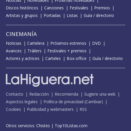
Noticias
Novedades
Próximas novedades
Discos históricos
Canciones
Festivales
Premios
Artistas y grupos
Portadas
Listas
Guía / directorio
CINEMANÍA
Noticias
Cartelera
Próximos estrenos
DVD
Avances
Tráilers
Festivales + premios
Actores y actrices
Carteles
Box-office
Guía / directorio
Contacto
Redacción
Recomienda
Sugiere una web
Aspectos legales
Política de privacidad
(
Cambiar
)
Cookies
Publicidad y webmasters
RSS
Otros servicios:
Chistes
|
Top10Listas.com