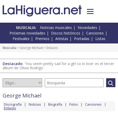
MUSICALIA:
Noticias musicales
Novedades
Próximas novedades
Discos históricos
Canciones
Festivales
Premios
Artistas
Portadas
Listas
Musicalia
>
George Michael
> Enlaces
Destacado:
'You seem pretty sad for a girl so in love' es el tercer
álbum de Olivia Rodrigo
George Michael
Discografía
Noticias
Biografía
Fotos
Canciones
Enlaces