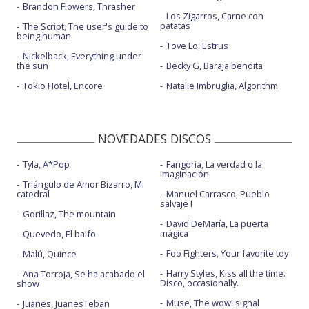
Brandon Flowers, Thrasher
Los Zigarros, Carne con
patatas
The Script, The user's guide to
being human
Tove Lo, Estrus
Nickelback, Everything under
the sun
Becky G, Baraja bendita
Tokio Hotel, Encore
Natalie Imbruglia, Algorithm
NOVEDADES DISCOS
Tyla, A*Pop
Fangoria, La verdad o la
imaginación
Triángulo de Amor Bizarro, Mi
catedral
Manuel Carrasco, Pueblo
salvaje I
Gorillaz, The mountain
David DeMaría, La puerta
mágica
Quevedo, El baifo
Foo Fighters, Your favorite toy
Malú, Quince
Harry Styles, Kiss all the time.
Ana Torroja, Se ha acabado el
Disco, occasionally.
show
Muse, The wow! signal
Juanes, JuanesTeban