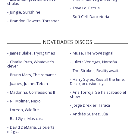
chulas
Tove Lo, Estrus
Jungle, Sunshine
Soft Cell, Danceteria
Brandon Flowers, Thrasher
NOVEDADES DISCOS
James Blake, Trying times
Muse, The wow! signal
Charlie Puth, Whatever's
Julieta Venegas, Norteña
clever
The Strokes, Reality awaits
Bruno Mars, The romantic
Harry Styles, Kiss all the time.
Juanes, JuanesTeban
Disco, occasionally.
Madonna, Confessions II
Ana Torroja, Se ha acabado el
show
Nil Moliner, Nexo
Jorge Drexler, Taracá
Loreen, Wildfire
Andrés Suárez, Lúa
Bad Gyal, Más cara
David DeMaría, La puerta
mágica