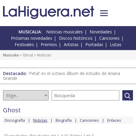
MUSICALIA:
Noticias musicales
Novedades
Próximas novedades
Discos históricos
Canciones
Festivales
Premios
Artistas
Portadas
Listas
Musicalia
>
Ghost
> Noticias
Destacado:
'Petal' es el octavo álbum de estudio de Ariana
Grande
Ghost
Discografía
Noticias
Biografía
Canciones
Enlaces
23 resultados. Resultados del 1 al 10. Página 1 de 3