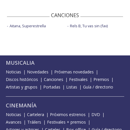
CANCIONES
Aitana, Superestrella
Rels B, Tu vas sin (fav)
MUSICALIA
Noticias
Novedades
Próximas novedades
Discos históricos
Canciones
Festivales
Premios
Artistas y grupos
Portadas
Listas
Guía / directorio
CINEMANÍA
Noticias
Cartelera
Próximos estrenos
DVD
Avances
Tráilers
Festivales + premios
Actores y actrices
Carteles
Box-office
Guía / directorio