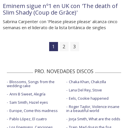
Eminem sigue nº1 en UK con 'The death of
Slim Shady (Coup de Grâce)'
Sabrina Carpenter con 'Please please please' alcanza cinco
semanas en el liderato de la lista británica de singles
1
2
3
PRO. NOVEDADES DISCOS
Blossoms, Songs from the
Chaka Khan, Chakzilla
wedding cake
Lana Del Rey, Stove
Anni B Sweet, Alegría
Eels, Cookie happened
Sam Smith, Hazel eyes
Roger Taylor, Violence insane
Europe, Come this madness
in a beautiful world
Pablo López, El cuatro
Jorja Smith, What are the odds
Los Enemigos, Canciones
Train, Mad dog in the fog