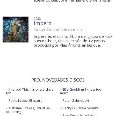
adelanto. Debuta en el número 8 de la lista...
2022
Impera
Incluye Call me little sunshine
Impera es el quinto álbum del grupo de rock
sueco Ghost, una colección de 12 pistas
producida por Klas Åhlund, en las que...
PRO. NOVEDADES DISCOS
Interpol, This mirror weighs a
Ellie Goulding, I know too
ton
much
Pablo López, El cuatro
Peter Gabriel, o/i
Alabama Shakes, I must be
Becky G, Baraja bendita
dreaming
Sam Smith, Hazel eyes