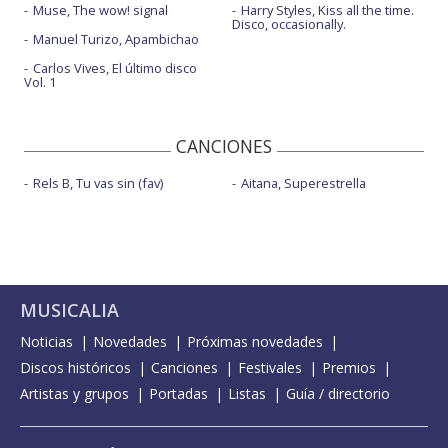
Muse, The wow! signal
Harry Styles, Kiss all the time.
Disco, occasionally.
Manuel Turizo, Apambichao
Carlos Vives, El último disco
Vol. 1
CANCIONES
Rels B, Tu vas sin (fav)
Aitana, Superestrella
MUSICALIA
Noticias
Novedades
Próximas novedades
Discos históricos
Canciones
Festivales
Premios
Artistas y grupos
Portadas
Listas
Guía / directorio