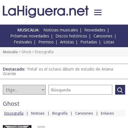
MUSICALIA:
Noticias musicales
Novedades
Próximas novedades
Discos históricos
Canciones
Festivales
Premios
Artistas
Portadas
Listas
Musicalia
>
Ghost
> Discografía
Destacado:
'Petal' es el octavo álbum de estudio de Ariana
Grande
Ghost
Discografía
Noticias
Biografía
Canciones
Enlaces
2025