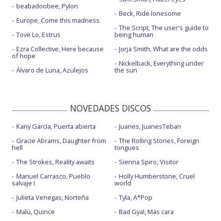
beabadoobee, Pylon
Beck, Ride lonesome
Europe, Come this madness
The Script, The user's guide to
Tove Lo, Estrus
being human
Ezra Collective, Here because
Jorja Smith, What are the odds
of hope
Nickelback, Everything under
Álvaro de Luna, Azulejos
the sun
NOVEDADES DISCOS
Kany García, Puerta abierta
Juanes, JuanesTeban
Gracie Abrams, Daughter from
The Rolling Stones, Foreign
hell
tongues
The Strokes, Reality awaits
Sienna Spiro, Visitor
Manuel Carrasco, Pueblo
Holly Humberstone, Cruel
salvaje I
world
Julieta Venegas, Norteña
Tyla, A*Pop
Malú, Quince
Bad Gyal, Más cara