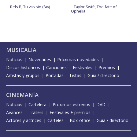
Rels B, Tu vas sin (fav)
Taylor Swift, The fate of
Ophelia
MUSICALIA
Noticias
Novedades
Próximas novedades
Discos históricos
Canciones
Festivales
Premios
Artistas y grupos
Portadas
Listas
Guía / directorio
CINEMANÍA
Noticias
Cartelera
Próximos estrenos
DVD
Avances
Tráilers
Festivales + premios
Actores y actrices
Carteles
Box-office
Guía / directorio