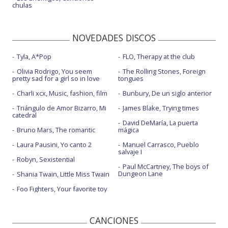
chulas
NOVEDADES DISCOS
Tyla, A*Pop
FLO, Therapy at the club
Olivia Rodrigo, You seem
The Rolling Stones, Foreign
pretty sad for a girl so in love
tongues
Charli xcx, Music, fashion, film
Bunbury, De un siglo anterior
Triángulo de Amor Bizarro, Mi
James Blake, Trying times
catedral
David DeMaría, La puerta
Bruno Mars, The romantic
mágica
Laura Pausini, Yo canto 2
Manuel Carrasco, Pueblo
salvaje I
Robyn, Sexistential
Paul McCartney, The boys of
Dungeon Lane
Shania Twain, Little Miss Twain
Foo Fighters, Your favorite toy
CANCIONES