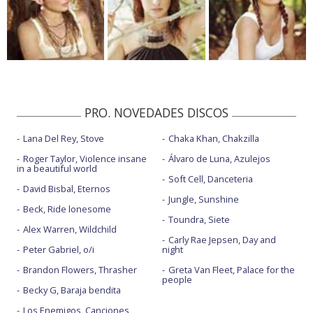
PRO. NOVEDADES DISCOS
Lana Del Rey, Stove
Chaka Khan, Chakzilla
Roger Taylor, Violence insane
Álvaro de Luna, Azulejos
in a beautiful world
Soft Cell, Danceteria
David Bisbal, Eternos
Jungle, Sunshine
Beck, Ride lonesome
Toundra, Siete
Alex Warren, Wildchild
Carly Rae Jepsen, Day and
Peter Gabriel, o/i
night
Brandon Flowers, Thrasher
Greta Van Fleet, Palace for the
people
Becky G, Baraja bendita
Los Enemigos, Canciones