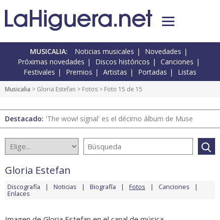
MUSICALIA:
Noticias musicales
Novedades
Próximas novedades
Discos históricos
Canciones
Festivales
Premios
Artistas
Portadas
Listas
Musicalia
>
Gloria Estefan
>
Fotos
> Foto 15 de 15
Destacado:
'The wow! signal' es el décimo álbum de Muse
Gloria Estefan
Discografía
Noticias
Biografía
Fotos
Canciones
Enlaces
Imagen de Gloria Estefan en el canal de música.