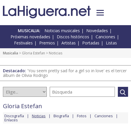
MUSICALIA:
Noticias musicales
Novedades
Próximas novedades
Discos históricos
Canciones
Festivales
Premios
Artistas
Portadas
Listas
Musicalia
>
Gloria Estefan
> Noticias
Destacado:
'You seem pretty sad for a girl so in love' es el tercer
álbum de Olivia Rodrigo
Gloria Estefan
Discografía
Noticias
Biografía
Fotos
Canciones
Enlaces