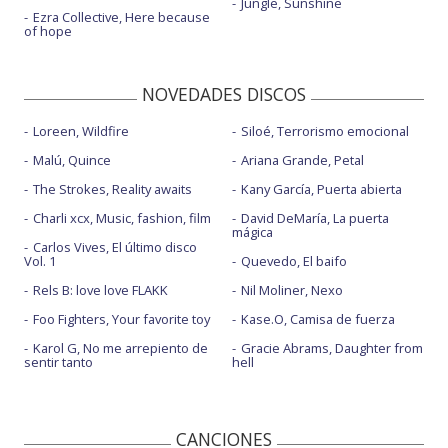
Jungle, Sunshine
Ezra Collective, Here because
of hope
NOVEDADES DISCOS
Loreen, Wildfire
Siloé, Terrorismo emocional
Malú, Quince
Ariana Grande, Petal
The Strokes, Reality awaits
Kany García, Puerta abierta
Charli xcx, Music, fashion, film
David DeMaría, La puerta
mágica
Carlos Vives, El último disco
Vol. 1
Quevedo, El baifo
Rels B: love love FLAKK
Nil Moliner, Nexo
Foo Fighters, Your favorite toy
Kase.O, Camisa de fuerza
Karol G, No me arrepiento de
Gracie Abrams, Daughter from
sentir tanto
hell
CANCIONES