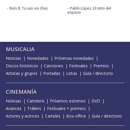
Rels B, Tu vas sin (fav)
Pablo López, El niño del
espacio
MUSICALIA
Noticias
Novedades
Próximas novedades
Discos históricos
Canciones
Festivales
Premios
Artistas y grupos
Portadas
Listas
Guía / directorio
CINEMANÍA
Noticias
Cartelera
Próximos estrenos
DVD
Avances
Tráilers
Festivales + premios
Actores y actrices
Carteles
Box-office
Guía / directorio