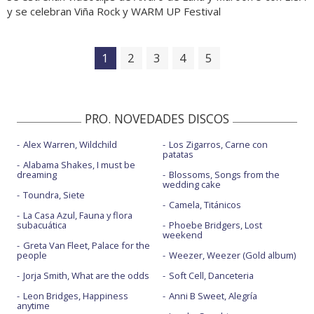
y se celebran Viña Rock y WARM UP Festival
1
2
3
4
5
PRO. NOVEDADES DISCOS
Alex Warren, Wildchild
Los Zigarros, Carne con
patatas
Alabama Shakes, I must be
dreaming
Blossoms, Songs from the
wedding cake
Toundra, Siete
Camela, Titánicos
La Casa Azul, Fauna y flora
subacuática
Phoebe Bridgers, Lost
weekend
Greta Van Fleet, Palace for the
people
Weezer, Weezer (Gold album)
Jorja Smith, What are the odds
Soft Cell, Danceteria
Leon Bridges, Happiness
Anni B Sweet, Alegría
anytime