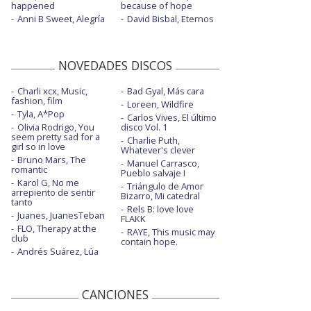
happened
because of hope
Anni B Sweet, Alegría
David Bisbal, Eternos
NOVEDADES DISCOS
Charli xcx, Music,
Bad Gyal, Más cara
fashion, film
Loreen, Wildfire
Tyla, A*Pop
Carlos Vives, El último
Olivia Rodrigo, You
disco Vol. 1
seem pretty sad for a
Charlie Puth,
girl so in love
Whatever's clever
Bruno Mars, The
Manuel Carrasco,
romantic
Pueblo salvaje I
Karol G, No me
Triángulo de Amor
arrepiento de sentir
Bizarro, Mi catedral
tanto
Rels B: love love
Juanes, JuanesTeban
FLAKK
FLO, Therapy at the
RAYE, This music may
club
contain hope.
Andrés Suárez, Lúa
CANCIONES