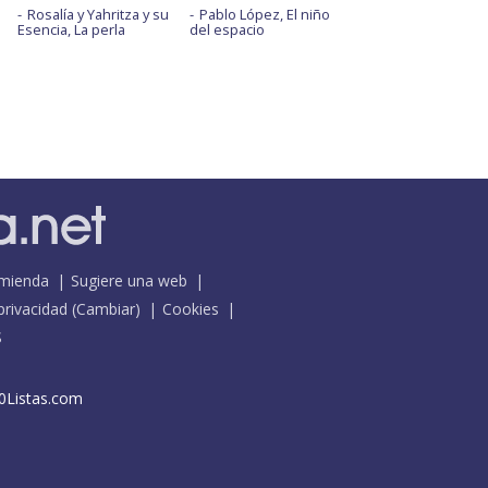
Rosalía y Yahritza y su
Pablo López, El niño
Esencia, La perla
del espacio
mienda
Sugiere una web
 privacidad
(
Cambiar
)
Cookies
S
0Listas.com