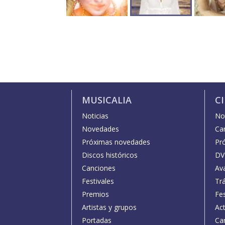
MUSICALIA
C
Noticias
Not
Novedades
Car
Próximas novedades
Pr
Discos históricos
DV
Canciones
Av
Festivales
Trá
Premios
Fe
Artistas y grupos
Act
Portadas
Car