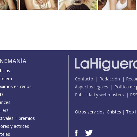
INEMANÍA
icias
telera
Contacto
Redacción
Reco
óximos estrenos
Aspectos legales
Política de
D
Publicidad y webmasters
RS
ances
ilers
Otros servicios:
Chistes
|
Top1
stivales + premios
ores y actrices
teles