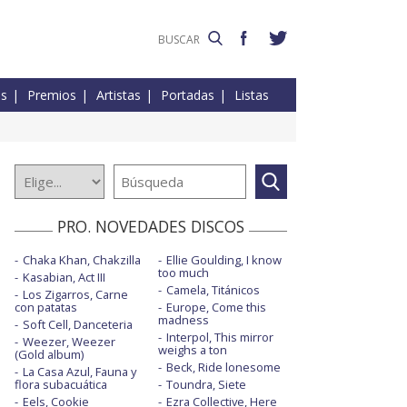
es
Premios
Artistas
Portadas
Listas
PRO. NOVEDADES DISCOS
Chaka Khan, Chakzilla
Ellie Goulding, I know
too much
Kasabian, Act III
Camela, Titánicos
Los Zigarros, Carne
con patatas
Europe, Come this
madness
Soft Cell, Danceteria
Interpol, This mirror
Weezer, Weezer
weighs a ton
(Gold album)
Beck, Ride lonesome
La Casa Azul, Fauna y
flora subacuática
Toundra, Siete
Eels, Cookie
Ezra Collective, Here