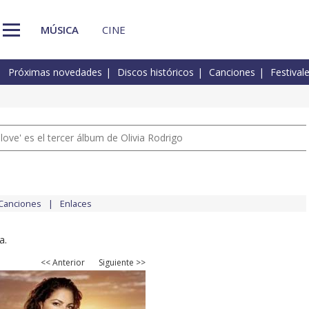
MÚSICA
CINE
Próximas novedades
Discos históricos
Canciones
Festival
 love' es el tercer álbum de Olivia Rodrigo
Canciones
Enlaces
a.
<< Anterior
Siguiente >>