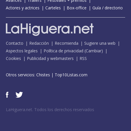
Avances
Tráilers
Festivales + premios
Actores y actrices
Carteles
Box-office
Guía / directorio
Contacto
Redacción
Recomienda
Sugiere una web
Aspectos legales
Política de privacidad
(
Cambiar
)
Cookies
Publicidad y webmasters
RSS
Otros servicios:
Chistes
|
Top10Listas.com
LaHiguera.net. Todos los derechos reservados