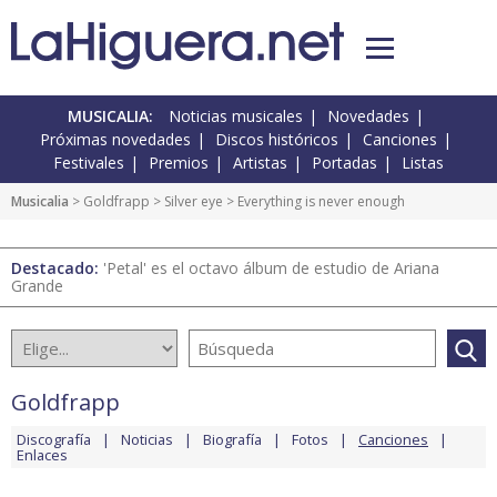
MUSICALIA:
Noticias musicales
Novedades
Próximas novedades
Discos históricos
Canciones
Festivales
Premios
Artistas
Portadas
Listas
Musicalia
>
Goldfrapp
>
Silver eye
> Everything is never enough
Destacado:
'Petal' es el octavo álbum de estudio de Ariana
Grande
Goldfrapp
Discografía
Noticias
Biografía
Fotos
Canciones
Enlaces