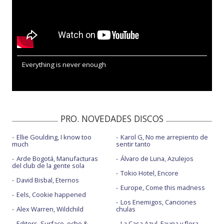
Everything is never enough
PRO. NOVEDADES DISCOS
Ellie Goulding, I know too
Karol G, No me arrepiento de
much
sentir tanto
Arde Bogotá, Manufacturas
Álvaro de Luna, Azulejos
del club de la gente sola
Tokio Hotel, Encore
David Bisbal, Eternos
Europe, Come this madness
Eels, Cookie happened
Los Enemigos, Canciones
Alex Warren, Wildchild
chulas
Editors, Surface, echo &
La Casa Azul, Fauna y flora