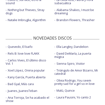
sound
subacuática
Nothing but Thieves, Stray
Alabama Shakes, I must be
dogs
dreaming
Natalie Imbruglia, Algorithm
Brandon Flowers, Thrasher
NOVEDADES DISCOS
Quevedo, El baifo
Ella Langley, Dandelion
Rels B: love love FLAKK
David DeMaría, La puerta
mágica
Carlos Vives, El último disco
Vol. 1
Sienna Spiro, Visitor
Xoel López, Oniria popular
Triángulo de Amor Bizarro, Mi
catedral
Kany García, Puerta abierta
Olivia Rodrigo, You seem
pretty sad for a girl so in love
Bad Gyal, Más cara
Malú, Quince
Juanes, JuanesTeban
Laura Pausini, Yo canto 2
Ana Torroja, Se ha acabado el
show