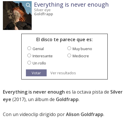
Everything is never enough
Silver eye
Goldfrapp
El disco te parece que es:
Genial
Muy bueno
Interesante
Mediocre
Un rollo
Votar
Ver resultados
Everything is never enough
es la octava pista de
Silver
eye
(2017), un álbum de
Goldfrapp
.
Con un videoclip dirigido por
Alison Goldfrapp
.