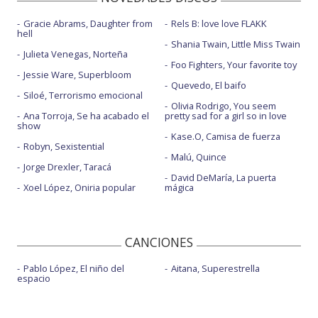
Gracie Abrams, Daughter from
Rels B: love love FLAKK
hell
Shania Twain, Little Miss Twain
Julieta Venegas, Norteña
Foo Fighters, Your favorite toy
Jessie Ware, Superbloom
Quevedo, El baifo
Siloé, Terrorismo emocional
Olivia Rodrigo, You seem
Ana Torroja, Se ha acabado el
pretty sad for a girl so in love
show
Kase.O, Camisa de fuerza
Robyn, Sexistential
Malú, Quince
Jorge Drexler, Taracá
David DeMaría, La puerta
Xoel López, Oniria popular
mágica
CANCIONES
Pablo López, El niño del
Aitana, Superestrella
espacio