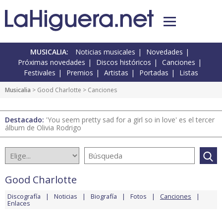
MUSICALIA:
Noticias musicales
Novedades
Próximas novedades
Discos históricos
Canciones
Festivales
Premios
Artistas
Portadas
Listas
Musicalia
>
Good Charlotte
> Canciones
Destacado:
'You seem pretty sad for a girl so in love' es el tercer
álbum de Olivia Rodrigo
Good Charlotte
Discografía
Noticias
Biografía
Fotos
Canciones
Enlaces