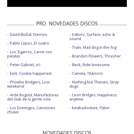
Life changes - con la letra
Makeshift love
PRO. NOVEDADES DISCOS
Makeshift love - con la letra
David Bisbal, Eternos
Editors, Surface, echo &
Prayers
sound
Pablo López, El cuatro
Rejects
Train, Mad dog in the fog
Los Zigarros, Carne con
patatas
Brandon Flowers, Thrasher
Self help - Live
Peter Gabriel, o/i
Beck, Ride lonesome
Shadowboxer
Eels, Cookie happened
Camela, Titánicos
Stepper
Phoebe Bridgers, Lost
Nothing but Thieves, Stray
weekend
dogs
War
Arde Bogotá, Manufacturas
Leon Bridges, Happiness
del club de la gente sola
anytime
Los Enemigos, Canciones
beabadoobee, Pylon
chulas
NOVEDADES DISCOS