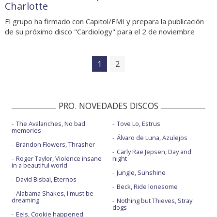
Charlotte
El grupo ha firmado con Capitol/EMI y prepara la publicación
de su próximo disco "Cardiology" para el 2 de noviembre
1
2
PRO. NOVEDADES DISCOS
The Avalanches, No bad
Tove Lo, Estrus
memories
Álvaro de Luna, Azulejos
Brandon Flowers, Thrasher
Carly Rae Jepsen, Day and
Roger Taylor, Violence insane
night
in a beautiful world
Jungle, Sunshine
David Bisbal, Eternos
Beck, Ride lonesome
Alabama Shakes, I must be
dreaming
Nothing but Thieves, Stray
dogs
Eels, Cookie happened