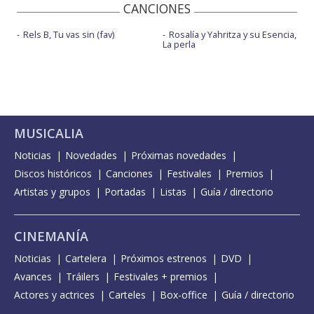
CANCIONES
Rels B, Tu vas sin (fav)
Rosalía y Yahritza y su Esencia,
La perla
MUSICALIA
Noticias
Novedades
Próximas novedades
Discos históricos
Canciones
Festivales
Premios
Artistas y grupos
Portadas
Listas
Guía / directorio
CINEMANÍA
Noticias
Cartelera
Próximos estrenos
DVD
Avances
Tráilers
Festivales + premios
Actores y actrices
Carteles
Box-office
Guía / directorio