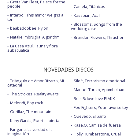
Greta Van Fleet, Palace for the
people
Camela, Titánicos
Interpol, This mirror weighs a
Kasabian, Act III
ton
Blossoms, Songs from the
beabadoobee, Pylon
wedding cake
Natalie Imbruglia, Algorithm
Brandon Flowers, Thrasher
La Casa Azul, Fauna y flora
subacuática
NOVEDADES DISCOS
Triángulo de Amor Bizarro, Mi
Siloé, Terrorismo emocional
catedral
Manuel Turizo, Apambichao
The Strokes, Reality awaits
Rels B: love love FLAKK
Melendi, Pop rock
Foo Fighters, Your favorite toy
Gorillaz, The mountain
Quevedo, El baifo
Kany García, Puerta abierta
Kase.O, Camisa de fuerza
Fangoria, La verdad o la
imaginación
Holly Humberstone, Cruel