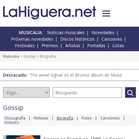
MUSICALIA:
Noticias musicales
Novedades
Próximas novedades
Discos históricos
Canciones
Festivales
Premios
Artistas
Portadas
Listas
Musicalia
>
Gossip
> Biografía
Destacado:
'The wow! signal' es el décimo álbum de Muse
Gossip
Discografía
Noticias
Biografía
Fotos
Canciones
Enlaces