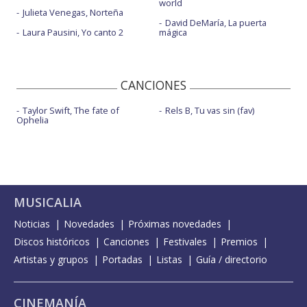
world
Julieta Venegas, Norteña
David DeMaría, La puerta
Laura Pausini, Yo canto 2
mágica
CANCIONES
Taylor Swift, The fate of
Rels B, Tu vas sin (fav)
Ophelia
MUSICALIA
Noticias
Novedades
Próximas novedades
Discos históricos
Canciones
Festivales
Premios
Artistas y grupos
Portadas
Listas
Guía / directorio
CINEMANÍA