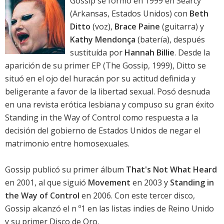
Gossip se formó en 1999 en Searcy
(Arkansas, Estados Unidos) con
Beth
Ditto
(voz),
Brace Paine
(guitarra) y
Kathy Mendonça
(batería), después
sustituída por
Hannah Billie
. Desde la
aparición de su primer EP (The Gossip, 1999), Ditto se
situó en el ojo del huracán por su actitud definida y
beligerante a favor de la libertad sexual. Posó desnuda
en una revista erótica lesbiana y compuso su gran éxito
Standing in the Way of Control como respuesta a la
decisión del gobierno de Estados Unidos de negar el
matrimonio entre homosexuales.
Gossip publicó su primer álbum
That's Not What Heard
en 2001, al que siguió
Movement
en 2003 y
Standing in
the Way of Control
en 2006. Con este tercer disco,
Gossip alcanzó el n º1 en las listas indies de Reino Unido
y su primer Disco de Oro.