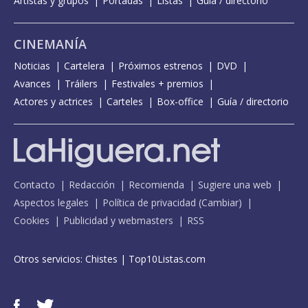
Artistas y grupos
Portadas
Listas
Guía / directorio
CINEMANÍA
Noticias
Cartelera
Próximos estrenos
DVD
Avances
Tráilers
Festivales + premios
Actores y actrices
Carteles
Box-office
Guía / directorio
Contacto
Redacción
Recomienda
Sugiere una web
Aspectos legales
Política de privacidad
(
Cambiar
)
Cookies
Publicidad y webmasters
RSS
Otros servicios:
Chistes
|
Top10Listas.com