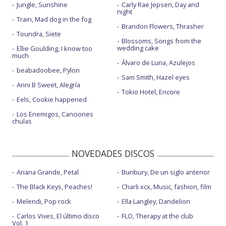
Jungle, Sunshine
Carly Rae Jepsen, Day and
night
Train, Mad dog in the fog
Brandon Flowers, Thrasher
Toundra, Siete
Blossoms, Songs from the
wedding cake
Ellie Goulding, I know too
much
Álvaro de Luna, Azulejos
beabadoobee, Pylon
Sam Smith, Hazel eyes
Anni B Sweet, Alegría
Tokio Hotel, Encore
Eels, Cookie happened
Los Enemigos, Canciones
chulas
NOVEDADES DISCOS
Ariana Grande, Petal
Bunbury, De un siglo anterior
The Black Keys, Peaches!
Charli xcx, Music, fashion, film
Melendi, Pop rock
Ella Langley, Dandelion
Carlos Vives, El último disco
FLO, Therapy at the club
Vol. 1