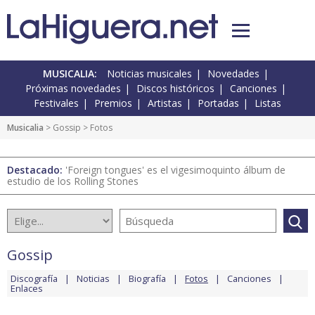
MUSICALIA:
Noticias musicales
Novedades
Próximas novedades
Discos históricos
Canciones
Festivales
Premios
Artistas
Portadas
Listas
Musicalia
>
Gossip
> Fotos
Destacado:
'Foreign tongues' es el vigesimoquinto álbum de
estudio de los Rolling Stones
Gossip
Discografía
Noticias
Biografía
Fotos
Canciones
Enlaces