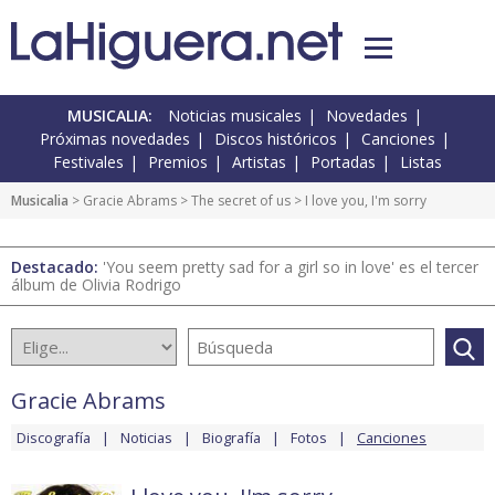
MUSICALIA:
Noticias musicales
Novedades
Próximas novedades
Discos históricos
Canciones
Festivales
Premios
Artistas
Portadas
Listas
Musicalia
>
Gracie Abrams
>
The secret of us
> I love you, I'm sorry
Destacado:
'You seem pretty sad for a girl so in love' es el tercer
álbum de Olivia Rodrigo
Gracie Abrams
Discografía
Noticias
Biografía
Fotos
Canciones