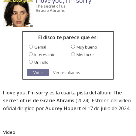
I love you, I'm sorry
The secret of us
Gracie Abrams
El disco te parece que es:
Genial
Muy bueno
Interesante
Mediocre
Un rollo
Votar
Ver resultados
I love you, I'm sorry
es la cuarta pista del álbum
The
secret of us de Gracie Abrams
(2024). Estreno del video
oficial dirigido por
Audrey Hobert
el 17 de julio de 2024.
Vídeo