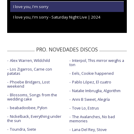
I love you, I'm sorry
I love you, I'm sorry - Saturday Night Live | 2024
PRO. NOVEDADES DISCOS
Alex Warren, Wildchild
Interpol, This mirror weighs a
ton
Los Zigarros, Carne con
patatas
Eels, Cookie happened
Phoebe Bridgers, Lost
Pablo López, El cuatro
weekend
Natalie Imbruglia, Algorithm
Blossoms, Songs from the
wedding cake
Anni B Sweet, Alegría
beabadoobee, Pylon
Tove Lo, Estrus
Nickelback, Everything under
The Avalanches, No bad
the sun
memories
Toundra, Siete
Lana Del Rey, Stove