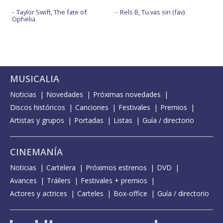
Taylor Swift, The fate of
Rels B, Tu vas sin (fav)
Ophelia
MUSICALIA
Noticias
Novedades
Próximas novedades
Discos históricos
Canciones
Festivales
Premios
Artistas y grupos
Portadas
Listas
Guía / directorio
CINEMANÍA
Noticias
Cartelera
Próximos estrenos
DVD
Avances
Tráilers
Festivales + premios
Actores y actrices
Carteles
Box-office
Guía / directorio