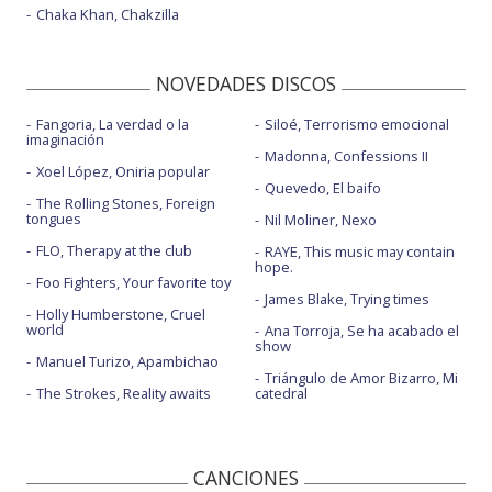
Chaka Khan, Chakzilla
NOVEDADES DISCOS
Fangoria, La verdad o la
Siloé, Terrorismo emocional
imaginación
Madonna, Confessions II
Xoel López, Oniria popular
Quevedo, El baifo
The Rolling Stones, Foreign
tongues
Nil Moliner, Nexo
FLO, Therapy at the club
RAYE, This music may contain
hope.
Foo Fighters, Your favorite toy
James Blake, Trying times
Holly Humberstone, Cruel
world
Ana Torroja, Se ha acabado el
show
Manuel Turizo, Apambichao
Triángulo de Amor Bizarro, Mi
The Strokes, Reality awaits
catedral
CANCIONES